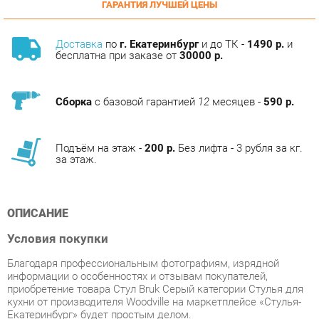
Доставка
по
г. Екатеринбург
и до ТК -
1490 р.
и
бесплатна при заказе от
30000 р.
Сборка
с базовой гарантией
12
месяцев -
590 р.
Подъём на этаж -
200 р.
Без лифта - 3 рубля за кг.
за этаж.
ОПИСАНИЕ
Условия покупки
Благодаря профессиональным фотографиям, изрядной
информации о особенностях и отзывам покупателей,
приобретение товара Стул Bruk Серый категории Стулья для
кухни от производителя Woodville на маркетплейсе «Стулья-
Екатеринбург» будет простым делом.
Наши команды отправляют заказы ежедневно. Все товары,
имеющиеся на складе в Екатеринбурге, достигнут вас в