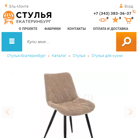
Эль-Монте
Вход
+7 (343) 383-36-37
Зак
0
0
0
обр
О ПРОЕКТЕ
ФАБРИКИ
КОНТАКТЫ
ОПЛАТА И ДОСТАВКА
зво
Стулья-Екатеринбург
Каталог
Стулья
Стулья для кухни