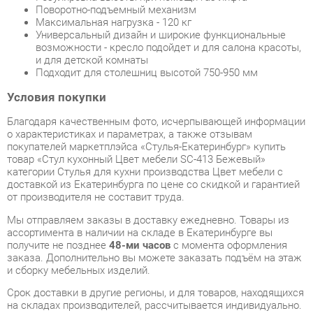
Условия покупки
Благодаря качественным фото, исчерпывающей информации
о характеристиках и параметрах, а также отзывам
покупателей маркетплэйса «Стулья-Екатеринбург» купить
товар «Стул кухонный Цвет мебели SC-413 Бежевый»
категории Стулья для кухни производства Цвет мебели с
доставкой из Екатеринбурга по цене со скидкой и гарантией
от производителя не составит труда.
Мы отправляем заказы в доставку ежедневно. Товары из
ассортимента в наличии на складе в Екатеринбурге вы
получите не позднее
48-ми часов
с момента оформления
заказа. Дополнительно вы можете заказать подъём на этаж
и сборку мебельных изделий.
Срок доставки в другие регионы, и для товаров, находящихся
на складах производителей, рассчитывается индивидуально.
Уточнить наличие, срок и стоимость доставки вы можете
через форму
обратной связи
.
В любой момент до передачи заказа в доставку, а также в
течение 7-ми дней после получения заказа вы можете
изменить выбор
или принять решение об отказе от покупки.
Несмотря на качественную упаковку, стулья для кухни могут