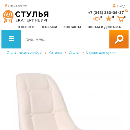
Эль-Монте
Вход
+7 (343) 383-36-37
Зак
0
0
0
обр
О ПРОЕКТЕ
ФАБРИКИ
КОНТАКТЫ
ОПЛАТА И ДОСТАВКА
зво
Стулья-Екатеринбург
Каталог
Стулья
Стулья для кухни