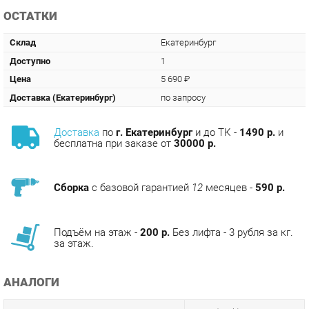
Склад
Екатеринбург
Доступно
1
Цена
5 690 ₽
Доставка (Екатеринбург)
по запросу
Доставка
по
г. Екатеринбург
и до ТК -
1490 р.
и
бесплатна при заказе от
30000 р.
Сборка
с базовой гарантией
12
месяцев -
590 р.
Подъём на этаж -
200 р.
Без лифта - 3 рубля за кг.
за этаж.
АНАЛОГИ
Артикул
Цена (руб.)
5 690.00 р.
u-0149474
5 690.00 р.
u-0153472