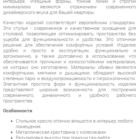
столовой, позволяющее оптимизировать пространство без
ущерба для функциональности и удобства. Это отличное
решение для обеспечения комфортных условий. Изделие
удобно и просто в эксплуатации, функционально и
эргономично, а также долговечно в использовании, что
обеспечивается прочными и износостойкими материалами,
из которых оно изготовлено. Материалы обивки являются
комфортными, мягкими и дышащими, обладают высокой
степенью паро- и воздухопроницаемости и гигроскопичности.
Элегантная простота форм и функциональность изделия
представляют широкие возможности для построения
современного, динамичного и удобного рабочего
пространства.
Особенности
:
Стильное кресло отлично впишется в интерьер любого
помещения.
Металлическая крестовина с колесиками
Резулировка высоты при помощи газ-лифта
Поворотно-подъемный механизм
Максимальная нагрузка - 120 кг
Универсальный дизайн и широкие функциональные
возможности - кресло подойдет и для салона красоты,
и для детской комнаты
Подходит для столешниц высотой 750-950 мм