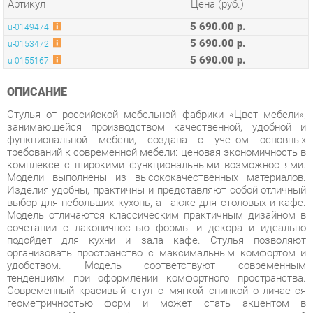
5 690.00 р.
u-0155167
ОПИСАНИЕ
Стулья от российской мебельной фабрики «Цвет мебели»,
занимающейся производством качественной, удобной и
функциональной мебели, создана с учетом основных
требований к современной мебели: ценовая экономичность в
комплексе с широкими функциональными возможностями.
Модели выполнены из высококачественных материалов.
Изделия удобны, практичны и представляют собой отличный
выбор для небольших кухонь, а также для столовых и кафе.
Модель отличаются классическим практичным дизайном в
сочетании с лаконичностью формы и декора и идеально
подойдет для кухни и зала кафе. Стулья позволяют
организовать пространство с максимальным комфортом и
удобством. Модель соответствуют современным
тенденциям при оформлении комфортного пространства.
Современный красивый стул с мягкой спинкой отличается
геометричностью форм и может стать акцентом в
интерьере. Изящные формы, тонкие линии и строгий
минимализм являются отражением современного
дизайнерского вкуса для Вашей квартиры.
Качество изделий соответствует европейским стандартам.
Эти стулья - современное и качественное оснащение для