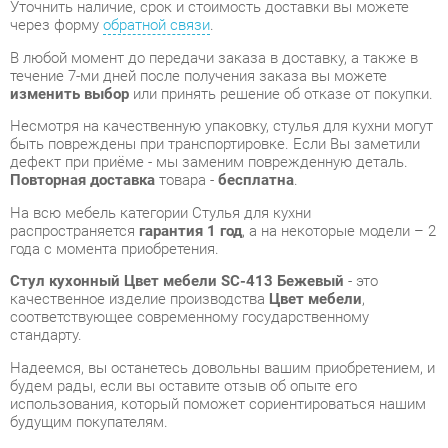
быть повреждены при транспортировке. Если Вы заметили
дефект при приёме - мы заменим поврежденную деталь.
Повторная доставка
товара -
бесплатна
.
На всю мебель категории Стулья для кухни
распространяется
гарантия 1 год
, а на некоторые модели – 2
года с момента приобретения.
Стул кухонный Цвет мебели SC-413 Бежевый
- это
качественное изделие производства
Цвет мебели
,
соответствующее современному государственному
стандарту.
Надеемся, вы останетесь довольны вашим приобретением, и
будем рады, если вы оставите отзыв об опыте его
использования, который поможет сориентироваться нашим
будущим покупателям.
Кроме формы
обратной связи
получить развёрнутую
консультацию, фото и видеообзор продукции вы можете по
e-mail, телефону в Екатеринбурге и через мессенджеры
Telegram и WhatsApp.
Стулья для кухни также можно сравнить между собой в
нашем шоу-руме и купить Стул кухонный Цвет мебели SC-413
Бежевый, самостоятельно забрав его с нашего центрального
склада в г. Екатеринбург. Полный список адресов и