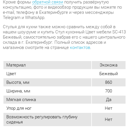
магазинов смотрите на странице
контактов
.
Материал
Экокожа
Цвет
Бежевый
Высота, мм
860
Ширина, мм
700
Мягкая спинка
Да
Упор для ног
Нет
Возможность регулировать глубину
Нет
сиденья
Стиль
Современный
Мягкое сиденье
Да
Съемный чехол
Нет
Возможность регулировать высоту
Да
сиденья