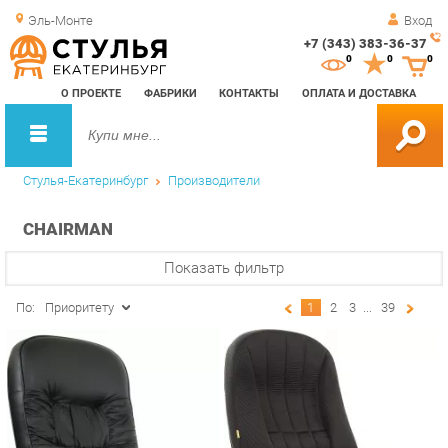
Эль-Монте
Вход
+7 (343) 383-36-37
Зак
0
0
0
обр
О ПРОЕКТЕ
ФАБРИКИ
КОНТАКТЫ
ОПЛАТА И ДОСТАВКА
зво
Стулья-Екатеринбург
Производители
CHAIRMAN
Показать фильтр
По:
Приоритету
1
2
3
...
39