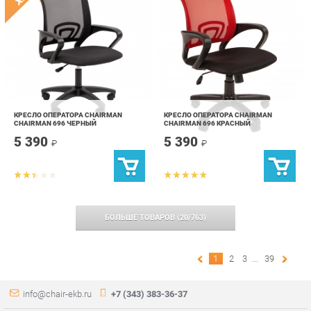
КРЕСЛО ОПЕРАТОРА CHAIRMAN
КРЕСЛО ОПЕРАТОРА CHAIRMAN
CHAIRMAN 696 ЧЕРНЫЙ
CHAIRMAN 696 КРАСНЫЙ
5 390
5 390
₽
₽
БОЛЬШЕ ТОВАРОВ
(
20
/
763
)
1
2
3
...
39
info@chair-ekb.ru
+7 (343) 383-36-37
КАТАЛОГ
ИНФОРМАЦИЯ
ГОРОДА
Стулья
О проекте
Весь мир
Столы
Контакты
Екатеринбург
Кресла
Дизайн