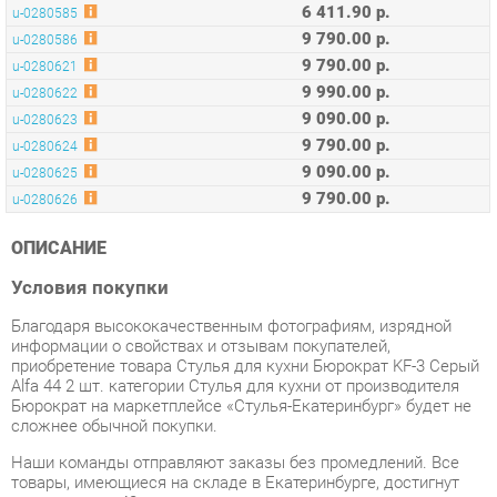
9 790.00 р.
u-0280621
9 990.00 р.
u-0280622
9 090.00 р.
u-0280623
9 790.00 р.
u-0280624
9 090.00 р.
u-0280625
9 790.00 р.
u-0280626
ОПИСАНИЕ
Условия покупки
Благодаря высококачественным фотографиям, изрядной
информации о свойствах и отзывам покупателей,
приобретение товара Стулья для кухни Бюрократ KF-3 Серый
Alfa 44 2 шт. категории Стулья для кухни от производителя
Бюрократ на маркетплейсе «Стулья-Екатеринбург» будет не
сложнее обычной покупки.
Наши команды отправляют заказы без промедлений. Все
товары, имеющиеся на складе в Екатеринбурге, достигнут
вас в течение 48 часов после совершения покупки.
Время доставки в дальние регионы и товары со складов
производителей требуют индивидуального учета. Вы можете
уточнить все детали - наличие, сроки и стоимость доставки,