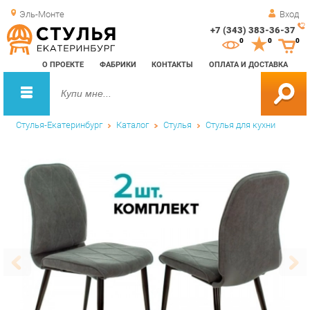
Эль-Монте
Вход
+7 (343) 383-36-37
Зак
0
0
0
обр
О ПРОЕКТЕ
ФАБРИКИ
КОНТАКТЫ
ОПЛАТА И ДОСТАВКА
зво
Стулья-Екатеринбург
Каталог
Стулья
Стулья для кухни