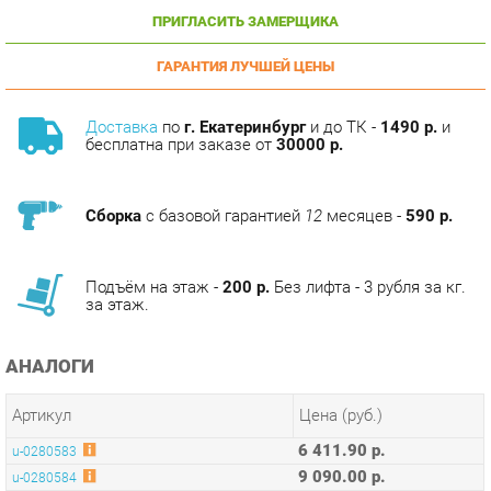
ГАРАНТИЯ ЛУЧШЕЙ ЦЕНЫ
Доставка
по
г. Екатеринбург
и до ТК -
1490 р.
и
бесплатна при заказе от
30000 р.
Сборка
с базовой гарантией
12
месяцев -
590 р.
Подъём на этаж -
200 р.
Без лифта - 3 рубля за кг.
за этаж.
АНАЛОГИ
Артикул
Цена (руб.)
6 411.90 р.
u-0280583
9 090.00 р.
u-0280584
6 411.90 р.
u-0280585
9 790.00 р.
u-0280586