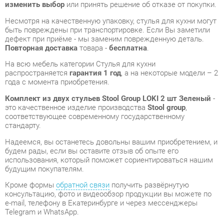
На всю мебель категории Стулья для кухни
распространяется
гарантия 1 год
, а на некоторые модели – 2
года с момента приобретения.
Комплект из двух стульев Stool Group LOKI 2 шт Зеленый
-
это качественное изделие производства
Stool group
,
соответствующее современному государственному
стандарту.
Надеемся, вы останетесь довольны вашим приобретением, и
будем рады, если вы оставите отзыв об опыте его
использования, который поможет сориентироваться нашим
будущим покупателям.
Кроме формы
обратной связи
получить развёрнутую
консультацию, фото и видеообзор продукции вы можете по
e-mail, телефону в Екатеринбурге и через мессенджеры
Telegram и WhatsApp.
Стулья для кухни также можно сравнить между собой в
нашем шоу-руме и купить Комплект из двух стульев Stool
Group LOKI 2 шт Зеленый, самостоятельно забрав его с
нашего центрального склада в г. Екатеринбург. Полный
список адресов и магазинов смотрите на странице
контактов
.