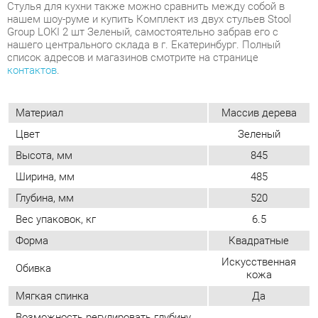
Материал
Массив дерева
Цвет
Зеленый
Высота, мм
845
Ширина, мм
485
Глубина, мм
520
Вес упаковок, кг
6.5
Форма
Квадратные
Искусственная
Обивка
кожа
Мягкая спинка
Да
Возможность регулировать глубину
Нет
сиденья
Стиль
Современный
Мягкое сиденье
Да
Съемный чехол
Нет