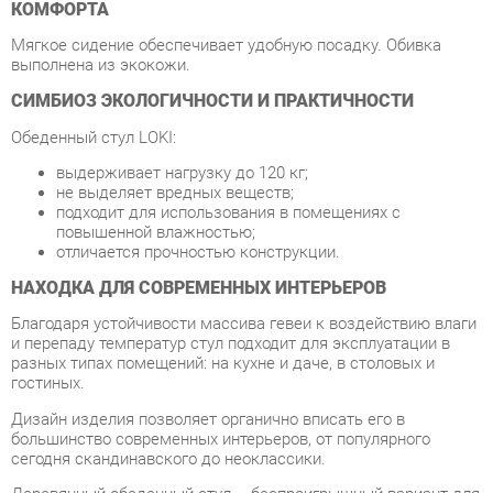
СИМБИОЗ ЭКОЛОГИЧНОСТИ И ПРАКТИЧНОСТИ
Обеденный стул LOKI:
выдерживает нагрузку до 120 кг;
не выделяет вредных веществ;
подходит для использования в помещениях с
повышенной влажностью;
отличается прочностью конструкции.
НАХОДКА ДЛЯ СОВРЕМЕННЫХ ИНТЕРЬЕРОВ
Благодаря устойчивости массива гевеи к воздействию влаги
и перепаду температур стул подходит для эксплуатации в
разных типах помещений: на кухне и даче, в столовых и
гостиных.
Дизайн изделия позволяет органично вписать его в
большинство современных интерьеров, от популярного
сегодня скандинавского до неоклассики.
Деревянный обеденный стул – беспроигрышный вариант для
обустройства гостиных, столовых, кухонь в экостиле.
Условия покупки
Благодаря качественным фото, исчерпывающей информации