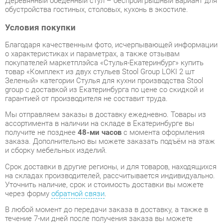
о характеристиках и параметрах, а также отзывам
покупателей маркетплэйса «Стулья-Екатеринбург» купить
товар «Комплект из двух стульев Stool Group LOKI 2 шт
Зеленый» категории Стулья для кухни производства Stool
group с доставкой из Екатеринбурга по цене со скидкой и
гарантией от производителя не составит труда.
Мы отправляем заказы в доставку ежедневно. Товары из
ассортимента в наличии на складе в Екатеринбурге вы
получите не позднее
48-ми часов
с момента оформления
заказа. Дополнительно вы можете заказать подъём на этаж
и сборку мебельных изделий.
Срок доставки в другие регионы, и для товаров, находящихся
на складах производителей, рассчитывается индивидуально.
Уточнить наличие, срок и стоимость доставки вы можете
через форму
обратной связи
.
В любой момент до передачи заказа в доставку, а также в
течение 7-ми дней после получения заказа вы можете
изменить выбор
или принять решение об отказе от покупки.
Несмотря на качественную упаковку, стулья для кухни могут
быть повреждены при транспортировке. Если Вы заметили
дефект при приёме - мы заменим поврежденную деталь.
Повторная доставка
товара -
бесплатна
.