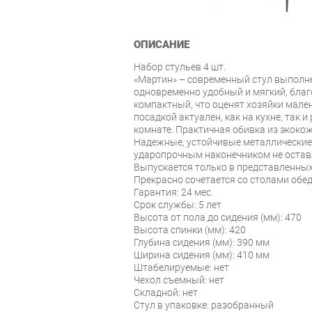
ОПИСАНИЕ
Набор стульев 4 шт.
«Мартин» – современный стул выполне
одновременно удобный и мягкий, благ
компактный, что оценят хозяйки мале
посадкой актуален, как на кухне, так 
комнате. Практичная обивка из экокож
Надежные, устойчивые металлические
ударопрочным наконечником не остав
Выпускается только в представленных
Прекрасно сочетается со столами обе
Гарантия: 24 мес.
Срок службы: 5 лет
Высота от пола до сидения (мм): 470
Высота спинки (мм): 420
Глубина сидения (мм): 390 мм
Ширина сидения (мм): 410 мм
Штабелируемые: нет
Чехол съемный: нет
Складной: нет
Стул в упаковке: разобранный