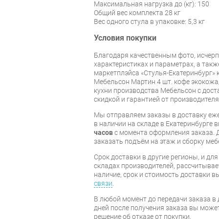
Максимальная нагрузка до (кг): 150
Общий вес комплекта 28 кг
Вес одного стула в упаковке: 5,3 кг
Условия покупки
Благодаря качественным фото, исче
характеристиках и параметрах, а так
маркетплэйса «Стулья-Екатеринбург» 
Мебельсон Мартин 4 шт. кофе экокожа
кухни производства Мебельсон с доста
скидкой и гарантией от производителя
Мы отправляем заказы в доставку еже
в наличии на складе в Екатеринбурге 
часов
с момента оформления заказа. 
заказать подъём на этаж и сборку ме
Срок доставки в другие регионы, и дл
складах производителей, рассчитывае
наличие, срок и стоимость доставки 
связи
.
В любой момент до передачи заказа в д
дней после получения заказа вы може
решение об отказе от покупки.