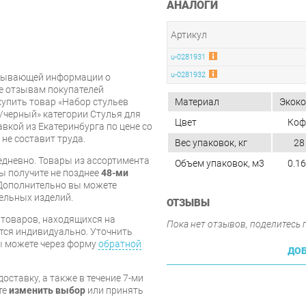
АНАЛОГИ
Артикул
u-0281931
u-0281932
рпывающей информации о
же отзывам покупателей
купить товар «Набор стульев
Материал
Экок
/черный» категории Стулья для
Цвет
Коф
вкой из Екатеринбурга по цене со
 не составит труда.
Вес упаковок, кг
28
дневно. Товары из ассортимента
Объем упаковок, м3
0.1
вы получите не позднее
48-ми
Дополнительно вы можете
бельных изделий.
ОТЗЫВЫ
я товаров, находящихся на
Пока нет отзывов, поделитесь
тся индивидуально. Уточнить
вы можете через форму
обратной
ДОБ
оставку, а также в течение 7-ми
те
изменить выбор
или принять