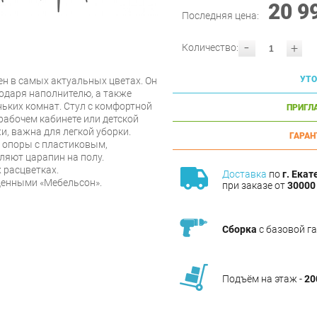
20 9
Последняя цена:
-
+
Количество:
УТО
н в самых актуальных цветах. Он
одаря наполнителю, а также
ньких комнат. Стул с комфортной
ПРИГЛ
и рабочем кабинете или детской
и, важна для легкой уборки.
ГАРАН
 опоры с пластиковым,
ляют царапин на полу.
 расцветках.
Доставка
по
г. Екат
денными «Мебельсон».
при заказе от
30000 
Сборка
с базовой г
Подъём на этаж -
20