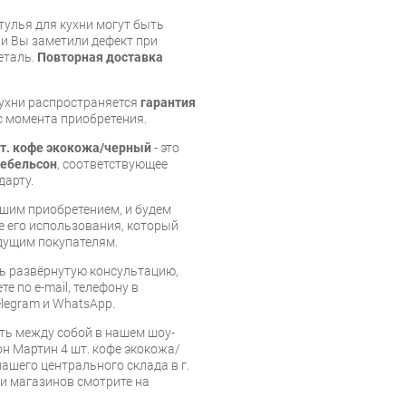
тулья для кухни могут быть
и Вы заметили дефект при
еталь.
Повторная доставка
кухни распространяется
гарантия
 с момента приобретения.
шт. кофе экокожа/черный
- это
ебельсон
, соответствующее
дарту.
шим приобретением, и будем
е его использования, который
дущим покупателям.
ь развёрнутую консультацию,
е по e-mail, телефону в
legram и WhatsApp.
ть между собой в нашем шоу-
н Мартин 4 шт. кофе экокожа/
нашего центрального склада в г.
 и магазинов смотрите на