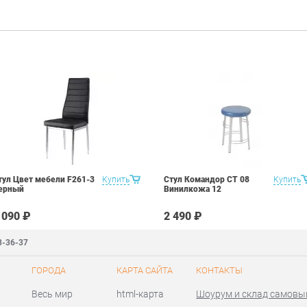
тул Цвет мебели F261-3
Купить
Стул Командор СТ 08
Купить
ерный
Винилкожа 12
 090 ₽
2 490 ₽
3-36-37
ГОРОДА
КАРТА САЙТА
КОНТАКТЫ
Весь мир
html-карта
Шоурум и склад самовы