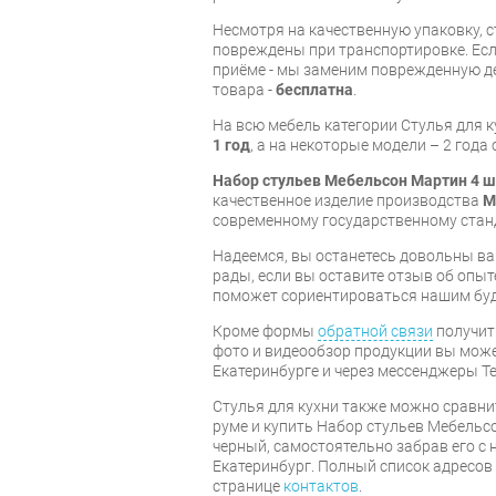
Несмотря на качественную упаковку, с
повреждены при транспортировке. Есл
приёме - мы заменим поврежденную д
товара -
бесплатна
.
На всю мебель категории Стулья для 
1 год
, а на некоторые модели – 2 года
Набор стульев Мебельсон Мартин 4 
качественное изделие производства
М
современному государственному стан
Надеемся, вы останетесь довольны ва
рады, если вы оставите отзыв об опыт
поможет сориентироваться нашим бу
Кроме формы
обратной связи
получит
фото и видеообзор продукции вы может
Екатеринбурге и через мессенджеры Te
Стулья для кухни также можно сравни
руме и купить Набор стульев Мебельсо
черный, самостоятельно забрав его с 
Екатеринбург. Полный список адресов
странице
контактов
.