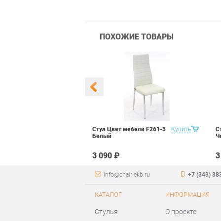
ПОХОЖИЕ ТОВАРЫ
 Маэстро 1
Купить
Стул Цвет мебели F261-3
Купить
С
ый
Белый
Ч
₽
3 090 ₽
3
info@chair-ekb.ru
+7 (343) 38
КАТАЛОГ
ИНФОРМАЦИЯ
Стулья
О проекте