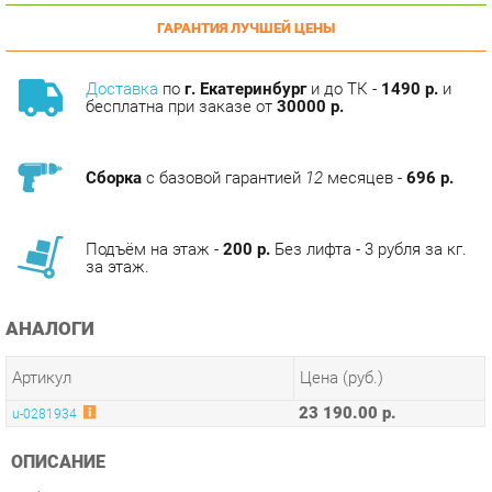
Доставка
по
г. Екатеринбург
и до ТК -
1490 р.
и
бесплатна при заказе от
30000 р.
Сборка
с базовой гарантией
12
месяцев -
696 р.
Подъём на этаж -
200 р.
Без лифта - 3 рубля за кг.
за этаж.
АНАЛОГИ
Артикул
Цена (руб.)
23 190.00 р.
u-0281934
ОПИСАНИЕ
Набор стульев 4 шт.
«Турин» – современный стул выполнен в самых актуальных
цветах. Удобный стул с высокой спинкой, мягким