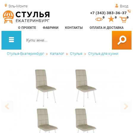
Эль-Монте
Вход
+7 (343) 383-36-37
Зак
0
0
0
обр
О ПРОЕКТЕ
ФАБРИКИ
КОНТАКТЫ
ОПЛАТА И ДОСТАВКА
зво
Стулья-Екатеринбург
Каталог
Стулья
Стулья для кухни