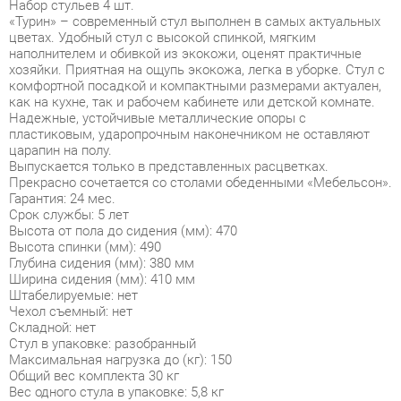
наполнителем и обивкой из экокожи, оценят практичные
хозяйки. Приятная на ощупь экокожа, легка в уборке. Стул с
комфортной посадкой и компактными размерами актуален,
как на кухне, так и рабочем кабинете или детской комнате.
Надежные, устойчивые металлические опоры с
пластиковым, ударопрочным наконечником не оставляют
царапин на полу.
Выпускается только в представленных расцветках.
Прекрасно сочетается со столами обеденными «Мебельсон».
Гарантия: 24 мес.
Срок службы: 5 лет
Высота от пола до сидения (мм): 470
Высота спинки (мм): 490
Глубина сидения (мм): 380 мм
Ширина сидения (мм): 410 мм
Штабелируемые: нет
Чехол съемный: нет
Складной: нет
Стул в упаковке: разобранный
Максимальная нагрузка до (кг): 150
Общий вес комплекта 30 кг
Вес одного стула в упаковке: 5,8 кг
Условия покупки
Благодаря качественным фото, исчерпывающей информации