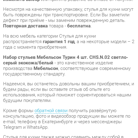
На всю мебель категории Стулья для кухни
распространяется
гарантия 1 год
, а на некоторые модели – 2
года с момента приобретения.
Набор стульев Мебельсон Турин 4 шт. CHS.N.02 светло-
серый экокожа/белый
- это качественное изделие
производства
Мебельсон
, соответствующее современному
государственному стандарту.
Надеемся, вы останетесь довольны вашим приобретением, и
будем рады, если вы оставите отзыв об опыте его
использования, который поможет сориентироваться нашим
будущим покупателям.
Кроме формы
обратной связи
получить развёрнутую
консультацию, фото и видеообзор продукции вы можете по
e-mail, телефону в Екатеринбурге и через мессенджеры
Telegram и WhatsApp.
Стулья для кухни также можно сравнить между собой в
нашем шоу-руме и купить Набор стульев Мебельсон Турин 4
шт. CHS.N.02 светло-серый экокожа/белый, самостоятельно
забрав его с нашего центрального склада в г. Екатеринбург.
Полный список адресов и магазинов смотрите на странице
контактов
.