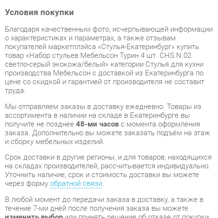
о характеристиках и параметрах, а также отзывам
покупателей маркетплэйса «Стулья-Екатеринбург» купить
товар «Набор стульев Мебельсон Турин 4 шт. CHS.N.02
светло-серый экокожа/белый» категории Стулья для кухни
производства Мебельсон с доставкой из Екатеринбурга по
цене со скидкой и гарантией от производителя не составит
труда.
Мы отправляем заказы в доставку ежедневно. Товары из
ассортимента в наличии на складе в Екатеринбурге вы
получите не позднее
48-ми часов
с момента оформления
заказа. Дополнительно вы можете заказать подъём на этаж
и сборку мебельных изделий.
Срок доставки в другие регионы, и для товаров, находящихся
на складах производителей, рассчитывается индивидуально.
Уточнить наличие, срок и стоимость доставки вы можете
через форму
обратной связи
.
В любой момент до передачи заказа в доставку, а также в
течение 7-ми дней после получения заказа вы можете
изменить выбор
или принять решение об отказе от покупки.
Несмотря на качественную упаковку, стулья для кухни могут
быть повреждены при транспортировке. Если Вы заметили
дефект при приёме - мы заменим поврежденную деталь.
Повторная доставка
товара -
бесплатна
.