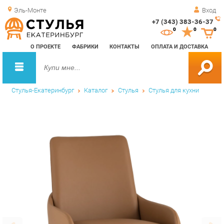
Эль-Монте
Вход
+7 (343) 383-36-37
Зак
0
0
0
обр
О ПРОЕКТЕ
ФАБРИКИ
КОНТАКТЫ
ОПЛАТА И ДОСТАВКА
зво
Стулья-Екатеринбург
Каталог
Стулья
Стулья для кухни