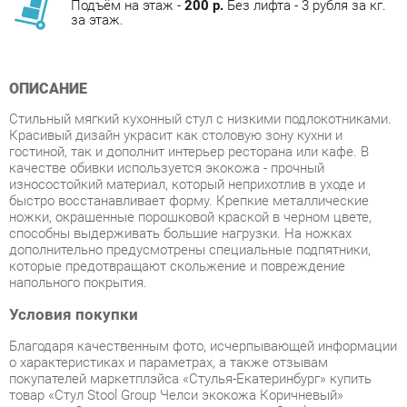
ОПИСАНИЕ
Стильный мягкий кухонный стул с низкими подлокотниками.
Красивый дизайн украсит как столовую зону кухни и
гостиной, так и дополнит интерьер ресторана или кафе. В
качестве обивки используется экокожа - прочный
износостойкий материал, который неприхотлив в уходе и
быстро восстанавливает форму. Крепкие металлические
ножки, окрашенные порошковой краской в черном цвете,
способны выдерживать большие нагрузки. На ножках
дополнительно предусмотрены специальные подпятники,
которые предотвращают скольжение и повреждение
напольного покрытия.
Условия покупки
Благодаря качественным фото, исчерпывающей информации
о характеристиках и параметрах, а также отзывам
покупателей маркетплэйса «Стулья-Екатеринбург» купить
товар «Стул Stool Group Челси экокожа Коричневый»
категории Стулья для кухни производства Stool group с
доставкой из Екатеринбурга по цене со скидкой и гарантией
от производителя не составит труда.
Мы отправляем заказы в доставку ежедневно. Товары из