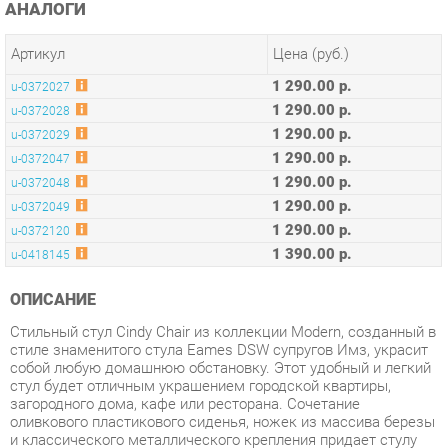
1 290.00 р.
u-0372027
1 290.00 р.
u-0372028
1 290.00 р.
u-0372029
1 290.00 р.
u-0372047
1 290.00 р.
u-0372048
1 290.00 р.
u-0372049
1 290.00 р.
u-0372120
1 390.00 р.
u-0418145
ОПИСАНИЕ
Стильный стул Cindy Chair из коллекции Modern, созданный в
стиле знаменитого стула Eames DSW супругов Имз, украсит
собой любую домашнюю обстановку. Этот удобный и легкий
стул будет отличным украшением городской квартиры,
загородного дома, кафе или ресторана. Сочетание
оливкового пластикового сиденья, ножек из массива березы
и классического металлического крепления придает стулу
особенную красоту и оригинальность. Эргономичная спинка
и удобное сиденье позволят комфортно расположиться на
продолжительное время. Конструкция изделия разработана
с учетом равномерного распределения нагрузки. Пластик и