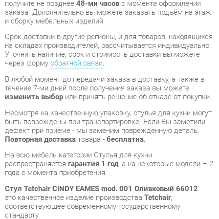
Уточнить наличие, срок и стоимость доставки вы можете
через форму
обратной связи
.
В любой момент до передачи заказа в доставку, а также в
течение 7-ми дней после получения заказа вы можете
изменить выбор
или принять решение об отказе от покупки.
Несмотря на качественную упаковку, стулья для кухни могут
быть повреждены при транспортировке. Если Вы заметили
дефект при приёме - мы заменим поврежденную деталь.
Повторная доставка
товара -
бесплатна
.
На всю мебель категории Стулья для кухни
распространяется
гарантия 1 год
, а на некоторые модели – 2
года с момента приобретения.
Стул Tetchair CINDY EAMES mod. 001 Оливковый 66012
-
это качественное изделие производства
Tetchair
,
соответствующее современному государственному
стандарту.
Надеемся, вы останетесь довольны вашим приобретением, и
будем рады, если вы оставите отзыв об опыте его
использования, который поможет сориентироваться нашим
будущим покупателям.
Кроме формы
обратной связи
получить развёрнутую