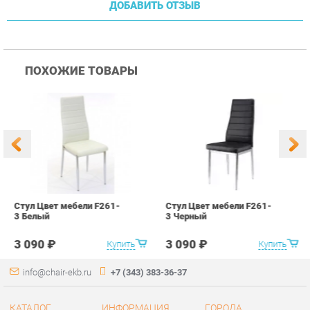
Стул Цвет мебели F261-
Стул Цвет мебели F261-
С
3 Белый
3 Черный
В
3 090 ₽
3 090 ₽
Купить
Купить
info@chair-ekb.ru
+7 (343) 383-36-37
КАТАЛОГ
ИНФОРМАЦИЯ
ГОРОДА
Стулья
О проекте
Весь мир
Столы
Контакты
Екатеринбург
Кресла
Дизайн
Аксессуары
Доставка и Оплата
Банкетки
Скидки и Акции