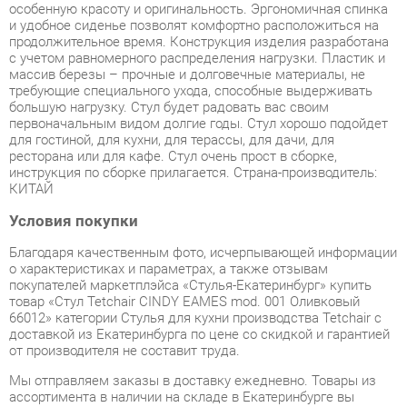
массив березы – прочные и долговечные материалы, не
требующие специального ухода, способные выдерживать
большую нагрузку. Стул будет радовать вас своим
первоначальным видом долгие годы. Стул хорошо подойдет
для гостиной, для кухни, для терассы, для дачи, для
ресторана или для кафе. Стул очень прост в сборке,
инструкция по сборке прилагается. Страна-производитель:
КИТАЙ
Условия покупки
Благодаря качественным фото, исчерпывающей информации
о характеристиках и параметрах, а также отзывам
покупателей маркетплэйса «Стулья-Екатеринбург» купить
товар «Стул Tetchair CINDY EAMES mod. 001 Оливковый
66012» категории Стулья для кухни производства Tetchair с
доставкой из Екатеринбурга по цене со скидкой и гарантией
от производителя не составит труда.
Мы отправляем заказы в доставку ежедневно. Товары из
ассортимента в наличии на складе в Екатеринбурге вы
получите не позднее
48-ми часов
с момента оформления
заказа. Дополнительно вы можете заказать подъём на этаж
и сборку мебельных изделий.
Срок доставки в другие регионы, и для товаров, находящихся
на складах производителей, рассчитывается индивидуально.