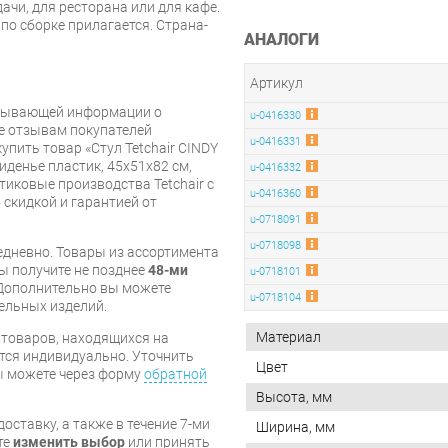
дачи, для ресторана или для кафе.
 по сборке прилагается. Страна-
АНАЛОГИ
Артикул
рпывающей информации о
u-0416330
же отзывам покупателей
u-0416331
упить товар «Стул Tetchair CINDY
денье пластик, 45x51x82 см,
u-0416332
тиковые производства Tetchair с
u-0416360
 скидкой и гарантией от
u-0718091
u-0718098
дневно. Товары из ассортимента
вы получите не позднее
48-ми
u-0718101
Дополнительно вы можете
u-0718104
бельных изделий.
Материал
я товаров, находящихся на
тся индивидуально. Уточнить
Цвет
вы можете через форму
обратной
Высота, мм
оставку, а также в течение 7-ми
Ширина, мм
те
изменить выбор
или принять