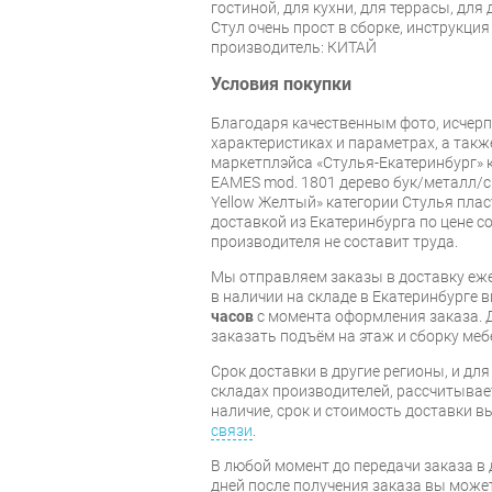
гостиной, для кухни, для террасы, для 
Стул очень прост в сборке, инструкция
производитель: КИТАЙ
Условия покупки
Благодаря качественным фото, исче
характеристиках и параметрах, а так
маркетплэйса «Стулья-Екатеринбург» к
EAMES mod. 1801 дерево бук/металл/си
Yellow Желтый» категории Стулья плас
доставкой из Екатеринбурга по цене со
производителя не составит труда.
Мы отправляем заказы в доставку еже
в наличии на складе в Екатеринбурге 
часов
с момента оформления заказа. 
заказать подъём на этаж и сборку ме
Срок доставки в другие регионы, и дл
складах производителей, рассчитывае
наличие, срок и стоимость доставки 
связи
.
В любой момент до передачи заказа в д
дней после получения заказа вы може