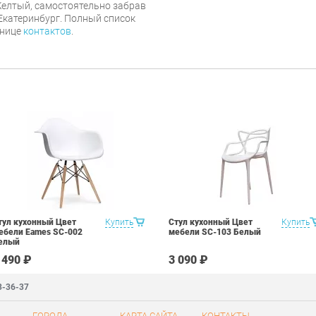
 Желтый, самостоятельно забрав
 Екатеринбург. Полный список
анице
контактов
.
тул кухонный Цвет
Купить
Стул кухонный Цвет
Купить
ебели Eames SC-002
мебели SC-103 Белый
елый
 490 ₽
3 090 ₽
3-36-37
ГОРОДА
КАРТА САЙТА
КОНТАКТЫ