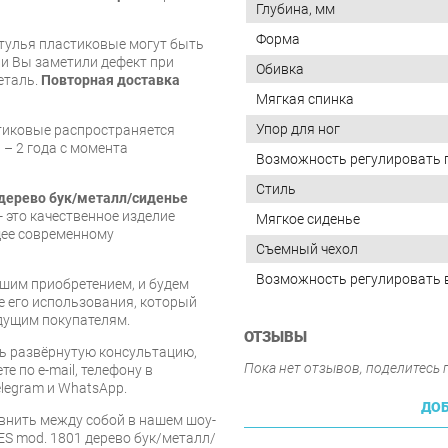
Глубина, мм
Форма
стулья пластиковые могут быть
и Вы заметили дефект при
Обивка
еталь.
Повторная доставка
Мягкая спинка
Упор для ног
тиковые распространяется
 – 2 года с момента
Возможность регулировать 
Стиль
 дерево бук/металл/сиденье
- это качественное изделие
Мягкое сиденье
щее современному
Съемный чехол
Возможность регулировать 
шим приобретением, и будем
е его использования, который
дущим покупателям.
ОТЗЫВЫ
ь развёрнутую консультацию,
Пока нет отзывов, поделитесь
е по e-mail, телефону в
legram и WhatsApp.
ДОБ
внить между собой в нашем шоу-
MES mod. 1801 дерево бук/металл/