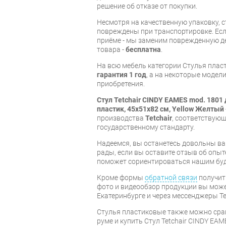
решение об отказе от покупки.
Несмотря на качественную упаковку, 
повреждены при транспортировке. Есл
приёме - мы заменим поврежденную д
товара -
бесплатна
.
На всю мебель категории Стулья плас
гарантия 1 год
, а на некоторые модели
приобретения.
Стул Tetchair CINDY EAMES mod. 1801
пластик, 45x51x82 см, Yellow Желтый
производства
Tetchair
, соответствую
государственному стандарту.
Надеемся, вы останетесь довольны ва
рады, если вы оставите отзыв об опыт
поможет сориентироваться нашим бу
Кроме формы
обратной связи
получит
фото и видеообзор продукции вы может
Екатеринбурге и через мессенджеры Te
Стулья пластиковые также можно сра
руме и купить Стул Tetchair CINDY EA