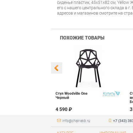
сиденье пластик, 45x51x82 см, Yellow
его с нашего центрального склада в г.
адресов и магазинов смотрите на стр
ПОХОЖИЕ ТОВАРЫ
тиковый
Купить
Стул Woodville One
Купить
С
ель XRB-078-
Черный
м
Б
4 590 ₽
3
info@chair-ekb.ru
+7 (343) 38
КАТАЛОГ
ИНФОРМАЦИЯ