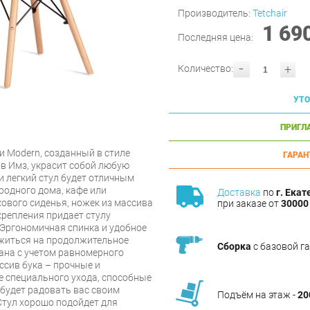
Производитель:
Tetchair
1 69
Последняя цена:
-
+
Количество:
УТО
ПРИГЛ
ии Modern, созданный в стиле
ГАРАН
в Имз, украсит собой любую
 легкий стул будет отличным
родного дома, кафе или
Доставка
по
г. Екат
кового сиденья, ножек из массива
при заказе от
30000 
крепления придает стулу
 Эргономичная спинка и удобное
житься на продолжительное
Сборка
с базовой г
ана с учетом равномерного
ссив бука – прочные и
 специального ухода, способные
будет радовать вас своим
Подъём на этаж -
20
Стул хорошо подойдет для