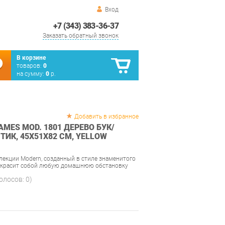
Вход
+7 (343) 383-36-37
Заказать обратный звонок
В корзине
товаров:
0
на сумму:
0
р.
Добавить в избранное
AMES MOD. 1801 ДЕРЕВО БУК/
ИК, 45X51X82 СМ, YELLOW
ллекции Modern, созданный в стиле знаменитого
 украсит собой любую домашнюю обстановку
голосов:
0
)