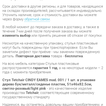
В любой момент до передачи заказа в доставку, а также в
течение 7-ми дней после получения заказа вы можете
изменить выбор
или принять решение об отказе от покупки.
Несмотря на качественную упаковку, стулья пластиковые
могут быть повреждены при транспортировке. Если Вы
заметили дефект при приёме - мы заменим поврежденную
деталь.
Повторная доставка
товара -
бесплатна
.
На всю мебель категории Стулья пластиковые
распространяется
гарантия 1 год
, а на некоторые модели – 2
года с момента приобретения.
Стул Tetchair CINDY EAMES mod. 001 / 1 шт. в упаковке
дерево бук/металл/сиденье пластик, 51x46x82.5см,
светло-розовый/light pink
- это качественное изделие
производства
Tetchair
, соответствующее современному
государственному стандарту.
Надеемся, вы останетесь довольны вашим приобретением, и
будем рады, если вы оставите отзыв об опыте его
использования, который поможет сориентироваться нашим
будущим покупателям.
Кроме формы
обратной связи
получить развёрнутую
консультацию, фото и видеообзор продукции вы можете по