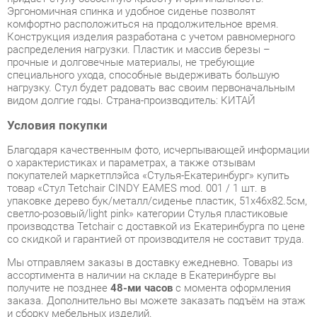
прочные и долговечные материалы, не требующие
специального ухода, способные выдерживать большую
нагрузку. Стул будет радовать вас своим первоначальным
видом долгие годы. Страна-производитель: КИТАЙ
Условия покупки
Благодаря качественным фото, исчерпывающей информации
о характеристиках и параметрах, а также отзывам
покупателей маркетплэйса «Стулья-Екатеринбург» купить
товар «Стул Tetchair CINDY EAMES mod. 001 / 1 шт. в
упаковке дерево бук/металл/сиденье пластик, 51x46x82.5см,
светло-розовый/light pink» категории Стулья пластиковые
производства Tetchair с доставкой из Екатеринбурга по цене
со скидкой и гарантией от производителя не составит труда.
Мы отправляем заказы в доставку ежедневно. Товары из
ассортимента в наличии на складе в Екатеринбурге вы
получите не позднее
48-ми часов
с момента оформления
заказа. Дополнительно вы можете заказать подъём на этаж
и сборку мебельных изделий.
Срок доставки в другие регионы, и для товаров, находящихся
на складах производителей, рассчитывается индивидуально.
Уточнить наличие, срок и стоимость доставки вы можете
через форму
обратной связи
.