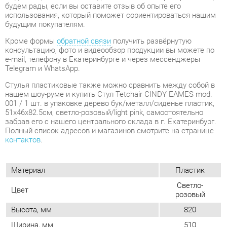
e-mail, телефону в Екатеринбурге и через мессенджеры
Telegram и WhatsApp.
Стулья пластиковые также можно сравнить между собой в
нашем шоу-руме и купить Стул Tetchair CINDY EAMES mod.
001 / 1 шт. в упаковке дерево бук/металл/сиденье пластик,
51x46x82.5см, светло-розовый/light pink, самостоятельно
забрав его с нашего центрального склада в г. Екатеринбург.
Полный список адресов и магазинов смотрите на странице
контактов
.
Материал
Пластик
Светло-
Цвет
розовый
Высота, мм
820
Ширина, мм
510
Глубина, мм
460
Форма
Квадратные
Обивка
Пластиковая
Мягкая спинка
Нет