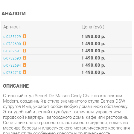
Артикул
Цена (руб.)
1 890.00 р.
u-0435129
1 490.00 р.
u-0732690
1 490.00 р.
u-0732691
1 490.00 р.
u-0732693
1 490.00 р.
u-0732694
1 490.00 р.
u-0732713
ОПИСАНИЕ
Стильный стул Secret De Maison Cindy Chair из коллекции
Modern, созданный в стиле знаменитого стула Eames DSW
супругов Имз, украсит собой любую домашнюю обстановку.
Этот удобный и легкий стул будет отличным украшением
городской квартиры, загородного дома, кафе или ресторана.
Сочетание светло-розового пластикового сиденья, ножек из
массива березы и классического металлического крепления
придает стулу особенную красоту и оригинальность.
Эргономичная спинка и удобное сиденье позволят
комфортно расположиться на продолжительное время.
Конструкция изделия разработана с учетом равномерного
распределения нагрузки. Пластик и массив березы –