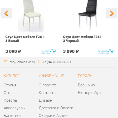
3 Белый
3 Черный
В
3 090 ₽
3 090 ₽
Купить
Купить
info@chair-ekb.ru
+7 (343) 383-36-37
КАТАЛОГ
ИНФОРМАЦИЯ
ГОРОДА
Стулья
О проекте
Весь мир
Столы
Контакты
Екатеринбург
Кресла
Дизайн
Аксессуары
Доставка и Оплата
Банкетки
Скидки и Акции
Табуреты
Политика
Пуфы
Гарантия
Мини-Диваны
Помощь
Комплектующие
КОНТАКТЫ