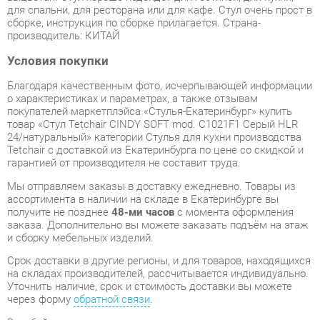
Условия покупки
Благодаря качественным фото, исчерпывающей информации
о характеристиках и параметрах, а также отзывам
покупателей маркетплэйса «Стулья-Екатеринбург» купить
товар «Стул Tetchair CINDY SOFT mod. C1021F1 Серый HLR
24/натуральный» категории Стулья для кухни производства
Tetchair с доставкой из Екатеринбурга по цене со скидкой и
гарантией от производителя не составит труда.
Мы отправляем заказы в доставку ежедневно. Товары из
ассортимента в наличии на складе в Екатеринбурге вы
получите не позднее
48-ми часов
с момента оформления
заказа. Дополнительно вы можете заказать подъём на этаж
и сборку мебельных изделий.
Срок доставки в другие регионы, и для товаров, находящихся
на складах производителей, рассчитывается индивидуально.
Уточнить наличие, срок и стоимость доставки вы можете
через форму
обратной связи
.
В любой момент до передачи заказа в доставку, а также в
течение 7-ми дней после получения заказа вы можете
изменить выбор
или принять решение об отказе от покупки.
Несмотря на качественную упаковку, стулья для кухни могут
быть повреждены при транспортировке. Если Вы заметили