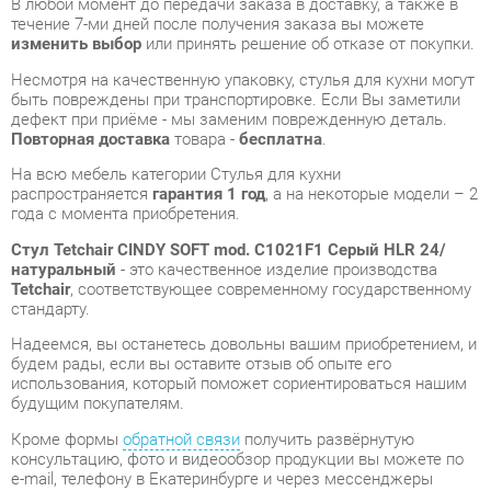
дефект при приёме - мы заменим поврежденную деталь.
Повторная доставка
товара -
бесплатна
.
На всю мебель категории Стулья для кухни
распространяется
гарантия 1 год
, а на некоторые модели – 2
года с момента приобретения.
Стул Tetchair CINDY SOFT mod. C1021F1 Серый HLR 24/
натуральный
- это качественное изделие производства
Tetchair
, соответствующее современному государственному
стандарту.
Надеемся, вы останетесь довольны вашим приобретением, и
будем рады, если вы оставите отзыв об опыте его
использования, который поможет сориентироваться нашим
будущим покупателям.
Кроме формы
обратной связи
получить развёрнутую
консультацию, фото и видеообзор продукции вы можете по
e-mail, телефону в Екатеринбурге и через мессенджеры
Telegram и WhatsApp.
Стулья для кухни также можно сравнить между собой в
нашем шоу-руме и купить Стул Tetchair CINDY SOFT mod.
C1021F1 Серый HLR 24/натуральный, самостоятельно забрав
его с нашего центрального склада в г. Екатеринбург. Полный
список адресов и магазинов смотрите на странице