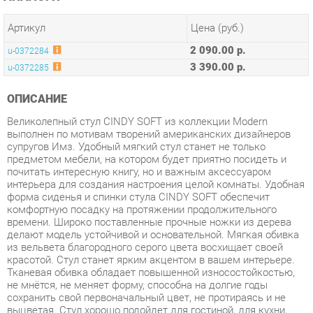
2 090.00 р.
u-0372284
3 390.00 р.
u-0372285
ОПИСАНИЕ
Великолепный стул CINDY SOFT из коллекции Modern
выполнен по мотивам творений американских дизайнеров
супругов Имз. Удобный мягкий стул станет не только
предметом мебели, на котором будет приятно посидеть и
почитать интересную книгу, но и важным аксессуаром
интерьера для создания настроения целой комнаты. Удобная
форма сиденья и спинки стула CINDY SOFT обеспечит
комфортную посадку на протяжении продолжительного
времени. Широко поставленные прочные ножки из дерева
делают модель устойчивой и основательной. Мягкая обивка
из вельвета благородного серого цвета восхищает своей
красотой. Стул станет ярким акцентом в вашем интерьере.
Тканевая обивка обладает повышенной износостойкостью,
не мнётся, не меняет форму, способна на долгие годы
сохранить свой первоначальный цвет, не протираясь и не
выцветая. Стул хорошо подойдет для гостиной, для кухни,
для спальни, для ресторана или для кафе. Стул очень прост в
сборке, инструкция по сборке прилагается. Страна-
производитель: КИТАЙ