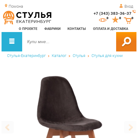
Помона
Вход
+7 (343) 383-36-37
Зак
0
0
0
обр
О ПРОЕКТЕ
ФАБРИКИ
КОНТАКТЫ
ОПЛАТА И ДОСТАВКА
зво
Стулья-Екатеринбург
Каталог
Стулья
Стулья для кухни