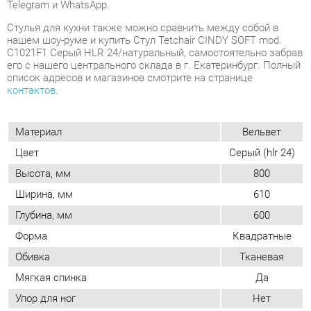
контактов
.
Материал
Вельвет
Цвет
Серый (hlr 24)
Высота, мм
800
Ширина, мм
610
Глубина, мм
600
Форма
Квадратные
Обивка
Тканевая
Мягкая спинка
Да
Упор для ног
Нет
Возможность регулировать глубину
Нет
сиденья
Стиль
Современный
Мягкое сиденье
Да
Съемный чехол
Нет