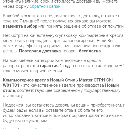
Несмотря на качественную упаковку, компьютерные кресла
могут быть повреждены при транспортировке. Если Вы
заметили дефект при приёме - мы заменим поврежденную
деталь.
Повторная доставка
товара -
бесплатна
.
На всю мебель категории Компьютерные кресла
распространяется
гарантия 1 год
, а на некоторые модели – 2
года с момента приобретения.
Компьютерное кресло Новый Стиль Master GTPH Ch1
W01T01
- это качественное изделие производства
Новый
стиль
, соответствующее современному государственному
стандарту.
Надеемся, вы останетесь довольны вашим приобретением, и
будем рады, если вы оставите отзыв об опыте его
использования, который поможет сориентироваться нашим
будущим покупателям.
Кроме формы
обратной связи
получить развёрнутую
консультацию, фото и видеообзор продукции вы можете по
e-mail, телефону в Екатеринбурге и через мессенджеры
Telegram и WhatsApp.
Компьютерные кресла также можно сравнить между собой
в нашем шоу-руме и купить Компьютерное кресло Новый