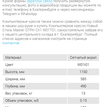
Стиль Master GTPH Ch1 W01T01, самостоятельно забрав его
с нашего центрального склада в г. Екатеринбург. Полный
список адресов и магазинов смотрите на странице
контактов
.
Материал
Сетчатый акрил
Цвет
W01t01
Высота, мм
1150
Ширина, мм
585
Глубина, мм
490
Вес упаковок, кг
13
Объем упаковок, м3
0.15
Максимальная нагрузка, кг
120
Ширина сиденья, мм
585
Глубина сиденья, мм
490
Максимальная высота сиденья, мм
530
Максимальная высота, мм
1150