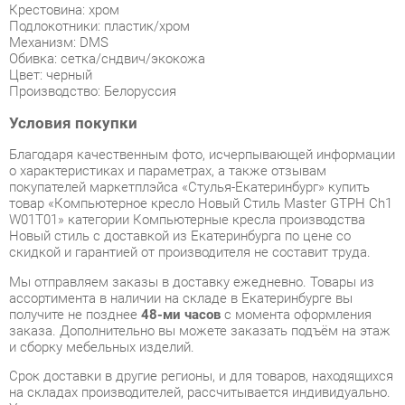
Цвет: черный
Производство: Белоруссия
Условия покупки
Благодаря качественным фото, исчерпывающей информации
о характеристиках и параметрах, а также отзывам
покупателей маркетплэйса «Стулья-Екатеринбург» купить
товар «Компьютерное кресло Новый Стиль Master GTPH Ch1
W01T01» категории Компьютерные кресла производства
Новый стиль с доставкой из Екатеринбурга по цене со
скидкой и гарантией от производителя не составит труда.
Мы отправляем заказы в доставку ежедневно. Товары из
ассортимента в наличии на складе в Екатеринбурге вы
получите не позднее
48-ми часов
с момента оформления
заказа. Дополнительно вы можете заказать подъём на этаж
и сборку мебельных изделий.
Срок доставки в другие регионы, и для товаров, находящихся
на складах производителей, рассчитывается индивидуально.
Уточнить наличие, срок и стоимость доставки вы можете
через форму
обратной связи
.
В любой момент до передачи заказа в доставку, а также в
течение 7-ми дней после получения заказа вы можете
изменить выбор
или принять решение об отказе от покупки.