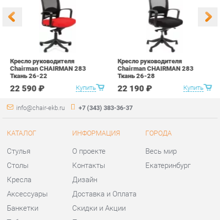
Ткань 26-22
Ткань 26-28
Ч
22 590 ₽
22 190 ₽
Купить
Купить
info@chair-ekb.ru
+7 (343) 383-36-37
КАТАЛОГ
ИНФОРМАЦИЯ
ГОРОДА
Стулья
О проекте
Весь мир
Столы
Контакты
Екатеринбург
Кресла
Дизайн
Аксессуары
Доставка и Оплата
Банкетки
Скидки и Акции
Табуреты
Политика
Пуфы
Гарантия
Мини-Диваны
Помощь
Комплектующие
КОНТАКТЫ