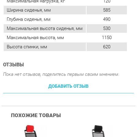
Высота спинки, мм
620
ОТЗЫВЫ
Пока нет отзывов, поделитесь первым своим мнением.
ДОБАВИТЬ ОТЗЫВ
ПОХОЖИЕ ТОВАРЫ
Кресло руководителя
Кресло руководителя
К
Chairman CHAIRMAN 283
Chairman CHAIRMAN 283
М