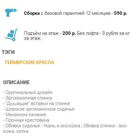
Подъём на этаж -
200 р.
Без лифта - 3 рубля за кг.
за этаж.
ТЭГИ
ГЕЙМЕРСКИЕ КРЕСЛА
ОПИСАНИЕ
- Оригинальный дизайн
- Эргономичная спинка
- "Дышащие" вставки на спинке
- Широкое эргономичное сиденье
- Механизм качания
- Прочная крестовина
- Обивка сиденья - ткань и эко-кожа ; Обивка спинки - эко-
кожа, сетка.
Крестовина: хром
Подлокотники: пластик/хром
Механизм: DMS
Обивка: сетка/сндвич/экокожа