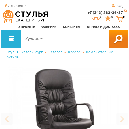
Эль-Монте
Вход
+7 (343) 383-36-37
Зак
0
0
0
обр
О ПРОЕКТЕ
ФАБРИКИ
КОНТАКТЫ
ОПЛАТА И ДОСТАВКА
зво
Стулья-Екатеринбург
Каталог
Кресла
Компьютерные
кресла