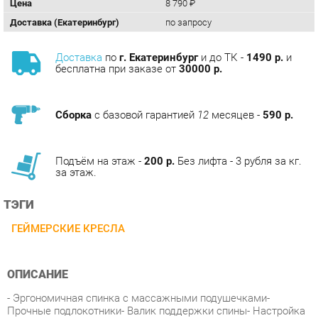
Доставка
по
г. Екатеринбург
и до ТК -
1490 р.
и
бесплатна при заказе от
30000 р.
Сборка
с базовой гарантией
12
месяцев -
590 р.
Подъём на этаж -
200 р.
Без лифта - 3 рубля за кг.
за этаж.
ТЭГИ
ГЕЙМЕРСКИЕ КРЕСЛА
ОПИСАНИЕ
- Эргономичная спинка с массажными подушечками-
Прочные подлокотники- Валик поддержки спины- Настройка
кресла под вес сидящего Крестовина пластикПодлокотники
пластикМеханизм DMSОбивка ЭкоКожаЦвет
черныйПроизводство Белоруссия