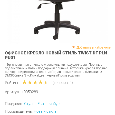
Добавить в избранное
ОФИСНОЕ КРЕСЛО НОВЫЙ СТИЛЬ TWIST DF PLN
PU01
- Эргономичная спинка с массажными подушечками- Прочные
подлокотники- Валик поддержки спины- Настройка кресла под вес
сидящего Крестовина пластикПодлокотники пластикМеханизм
DMSОбивка ЭкоКожаЦвет черныйПроизводство
Рейтинг:
(голосов:
2
)
Артикул:
u-0059289
Продавец:
Стулья-Екатеринбург
Производитель:
Новый стиль
8 790 ₽
В наличии
Цена: