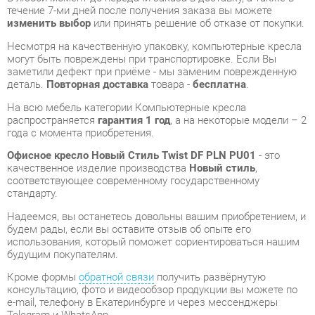
заметили дефект при приёме - мы заменим поврежденную
деталь.
Повторная доставка
товара -
бесплатна
.
На всю мебель категории Компьютерные кресла
распространяется
гарантия 1 год
, а на некоторые модели – 2
года с момента приобретения.
Офисное кресло Новый Стиль Twist DF PLN PU01
- это
качественное изделие производства
Новый стиль
,
соответствующее современному государственному
стандарту.
Надеемся, вы останетесь довольны вашим приобретением, и
будем рады, если вы оставите отзыв об опыте его
использования, который поможет сориентироваться нашим
будущим покупателям.
Кроме формы
обратной связи
получить развёрнутую
консультацию, фото и видеообзор продукции вы можете по
e-mail, телефону в Екатеринбурге и через мессенджеры
Telegram и WhatsApp.
Компьютерные кресла также можно сравнить между собой
в нашем шоу-руме и купить Офисное кресло Новый Стиль
Twist DF PLN PU01, самостоятельно забрав его с нашего
центрального склада в г. Екатеринбург. Полный список
адресов и магазинов смотрите на странице
контактов
.