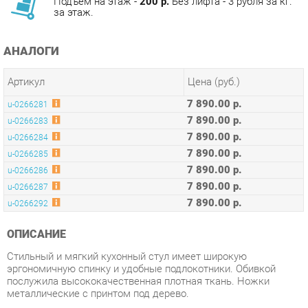
АНАЛОГИ
Артикул
Цена (руб.)
7 890.00 р.
u-0266281
7 890.00 р.
u-0266283
7 890.00 р.
u-0266284
7 890.00 р.
u-0266285
7 890.00 р.
u-0266286
7 890.00 р.
u-0266287
7 890.00 р.
u-0266292
ОПИСАНИЕ
Стильный и мягкий кухонный стул имеет широкую
эргономичную спинку и удобные подлокотники. Обивкой
послужила высококачественная плотная ткань. Ножки
металлические с принтом под дерево.
Условия покупки
Благодаря качественным фото, исчерпывающей информации
о характеристиках и параметрах, а также отзывам