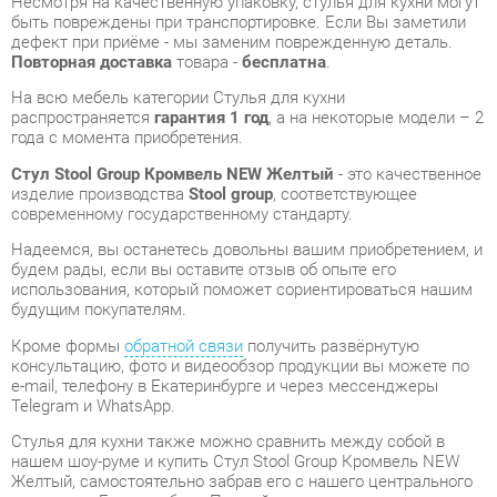
распространяется
гарантия 1 год
, а на некоторые модели – 2
года с момента приобретения.
Стул Stool Group Кромвель NEW Желтый
- это качественное
изделие производства
Stool group
, соответствующее
современному государственному стандарту.
Надеемся, вы останетесь довольны вашим приобретением, и
будем рады, если вы оставите отзыв об опыте его
использования, который поможет сориентироваться нашим
будущим покупателям.
Кроме формы
обратной связи
получить развёрнутую
консультацию, фото и видеообзор продукции вы можете по
e-mail, телефону в Екатеринбурге и через мессенджеры
Telegram и WhatsApp.
Стулья для кухни также можно сравнить между собой в
нашем шоу-руме и купить Стул Stool Group Кромвель NEW
Желтый, самостоятельно забрав его с нашего центрального
склада в г. Екатеринбург. Полный список адресов и
магазинов смотрите на странице
контактов
.
Материал
Металл