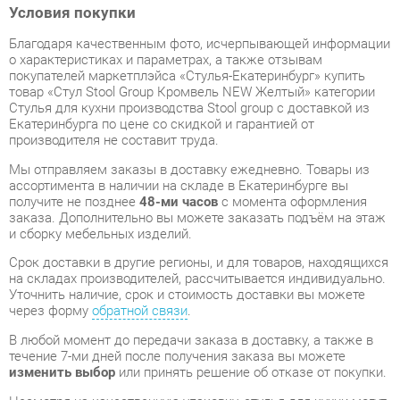
покупателей маркетплэйса «Стулья-Екатеринбург» купить
товар «Стул Stool Group Кромвель NEW Желтый» категории
Стулья для кухни производства Stool group с доставкой из
Екатеринбурга по цене со скидкой и гарантией от
производителя не составит труда.
Мы отправляем заказы в доставку ежедневно. Товары из
ассортимента в наличии на складе в Екатеринбурге вы
получите не позднее
48-ми часов
с момента оформления
заказа. Дополнительно вы можете заказать подъём на этаж
и сборку мебельных изделий.
Срок доставки в другие регионы, и для товаров, находящихся
на складах производителей, рассчитывается индивидуально.
Уточнить наличие, срок и стоимость доставки вы можете
через форму
обратной связи
.
В любой момент до передачи заказа в доставку, а также в
течение 7-ми дней после получения заказа вы можете
изменить выбор
или принять решение об отказе от покупки.
Несмотря на качественную упаковку, стулья для кухни могут
быть повреждены при транспортировке. Если Вы заметили
дефект при приёме - мы заменим поврежденную деталь.
Повторная доставка
товара -
бесплатна
.
На всю мебель категории Стулья для кухни