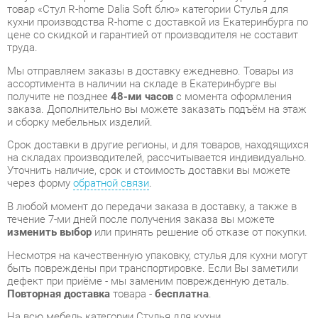
Мы отправляем заказы в доставку ежедневно. Товары из
ассортимента в наличии на складе в Екатеринбурге вы
получите не позднее
48-ми часов
с момента оформления
заказа. Дополнительно вы можете заказать подъём на этаж
и сборку мебельных изделий.
Срок доставки в другие регионы, и для товаров, находящихся
на складах производителей, рассчитывается индивидуально.
Уточнить наличие, срок и стоимость доставки вы можете
через форму
обратной связи
.
В любой момент до передачи заказа в доставку, а также в
течение 7-ми дней после получения заказа вы можете
изменить выбор
или принять решение об отказе от покупки.
Несмотря на качественную упаковку, стулья для кухни могут
быть повреждены при транспортировке. Если Вы заметили
дефект при приёме - мы заменим поврежденную деталь.
Повторная доставка
товара -
бесплатна
.
На всю мебель категории Стулья для кухни
распространяется
гарантия 1 год
, а на некоторые модели – 2
года с момента приобретения.
Стул R-home Dalia Soft блю
- это качественное изделие
производства
R-home
, соответствующее современному