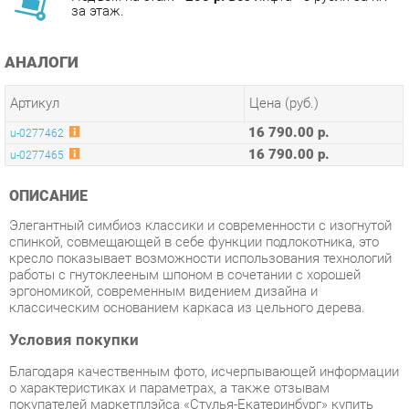
АНАЛОГИ
Артикул
Цена (руб.)
16 790.00 р.
u-0277462
16 790.00 р.
u-0277465
ОПИСАНИЕ
Элегантный симбиоз классики и современности с изогнутой
спинкой, совмещающей в себе функции подлокотника, это
кресло показывает возможности использования технологий
работы с гнутоклееным шпоном в сочетании с хорошей
эргономикой, современным видением дизайна и
классическим основанием каркаса из цельного дерева.
Условия покупки
Благодаря качественным фото, исчерпывающей информации
о характеристиках и параметрах, а также отзывам
покупателей маркетплэйса «Стулья-Екатеринбург» купить
товар «Стул R-home Dalia Soft блю» категории Стулья для
кухни производства R-home с доставкой из Екатеринбурга по
цене со скидкой и гарантией от производителя не составит
труда.