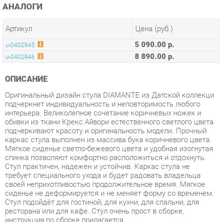
Артикул
Цена (руб.)
5 090.00 р.
u-0402945
8 890.00 р.
u-0402946
ОПИСАНИЕ
Оригинальный дизайн стула DIAMANTE из Датской коллекци
подчеркнет индивидуальность и неповторимость любого
интерьера. Великолепное сочетание коричневых ножек и
обивки из ткани Крекс Айвори естественного светлого цвета
подчеркивают красоту и оригинальность модели. Прочный
каркас стула выполнен из массива бука коричневого цвета.
Мягкое сиденье светло-бежевого цвета и удобная изогнутая
спинка позволяют комфортно расположиться и отдохнуть.
Стул практичен, надежен и устойчив. Каркас стула не
требует специального ухода и будет радовать владельца
своей неприхотливостью продолжительное время. Мягкое
сиденье не деформируется и не меняет форму со временем.
Стул подойдёт для гостиной, для кухни, для спальни, для
ресторана или для кафе. Стул очень прост в сборке,
инструкция по сборке прилагается.
Условия покупки
Благодаря качественным фото, исчерпывающей информации