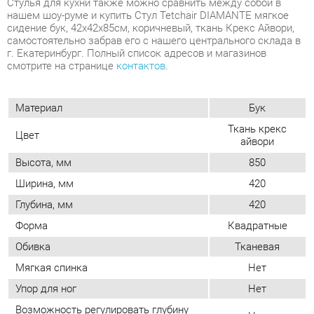
Материал
Бук
Ткань крекс
Цвет
айвори
Высота, мм
850
Ширина, мм
420
Глубина, мм
420
Форма
Квадратные
Обивка
Тканевая
Мягкая спинка
Нет
Упор для ног
Нет
Возможность регулировать глубину
Нет
сиденья
Стиль
Классический
Мягкое сиденье
Да
Съемный чехол
Нет