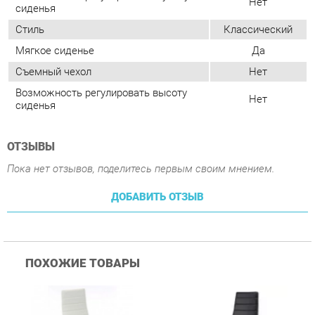
Возможность регулировать высоту
Нет
сиденья
ОТЗЫВЫ
Пока нет отзывов, поделитесь первым своим мнением.
ДОБАВИТЬ ОТЗЫВ
ПОХОЖИЕ ТОВАРЫ
Стул Цвет мебели F261-
Стул Цвет мебели F261-
С
3 Белый
3 Черный
В