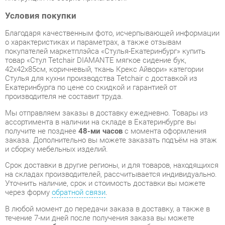
о характеристиках и параметрах, а также отзывам
покупателей маркетплэйса «Стулья-Екатеринбург» купить
товар «Стул Tetchair DIAMANTE мягкое сидение бук,
42x42x85см, коричневый, ткань Крекс Айвори» категории
Стулья для кухни производства Tetchair с доставкой из
Екатеринбурга по цене со скидкой и гарантией от
производителя не составит труда.
Мы отправляем заказы в доставку ежедневно. Товары из
ассортимента в наличии на складе в Екатеринбурге вы
получите не позднее
48-ми часов
с момента оформления
заказа. Дополнительно вы можете заказать подъём на этаж
и сборку мебельных изделий.
Срок доставки в другие регионы, и для товаров, находящихся
на складах производителей, рассчитывается индивидуально.
Уточнить наличие, срок и стоимость доставки вы можете
через форму
обратной связи
.
В любой момент до передачи заказа в доставку, а также в
течение 7-ми дней после получения заказа вы можете
изменить выбор
или принять решение об отказе от покупки.
Несмотря на качественную упаковку, стулья для кухни могут
быть повреждены при транспортировке. Если Вы заметили
дефект при приёме - мы заменим поврежденную деталь.
Повторная доставка
товара -
бесплатна
.