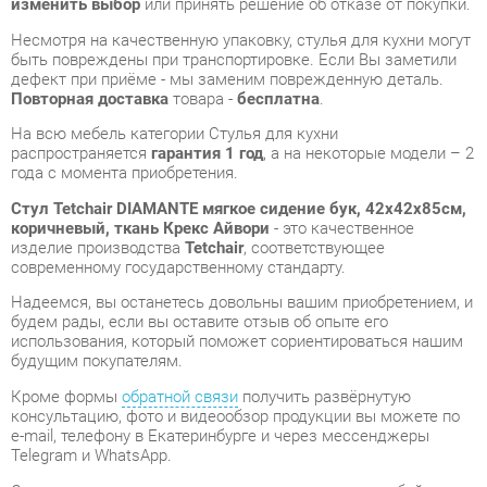
На всю мебель категории Стулья для кухни
распространяется
гарантия 1 год
, а на некоторые модели – 2
года с момента приобретения.
Стул Tetchair DIAMANTE мягкое сидение бук, 42x42x85см,
коричневый, ткань Крекс Айвори
- это качественное
изделие производства
Tetchair
, соответствующее
современному государственному стандарту.
Надеемся, вы останетесь довольны вашим приобретением, и
будем рады, если вы оставите отзыв об опыте его
использования, который поможет сориентироваться нашим
будущим покупателям.
Кроме формы
обратной связи
получить развёрнутую
консультацию, фото и видеообзор продукции вы можете по
e-mail, телефону в Екатеринбурге и через мессенджеры
Telegram и WhatsApp.
Стулья для кухни также можно сравнить между собой в
нашем шоу-руме и купить Стул Tetchair DIAMANTE мягкое
сидение бук, 42x42x85см, коричневый, ткань Крекс Айвори,
самостоятельно забрав его с нашего центрального склада в
г. Екатеринбург. Полный список адресов и магазинов
смотрите на странице
контактов
.