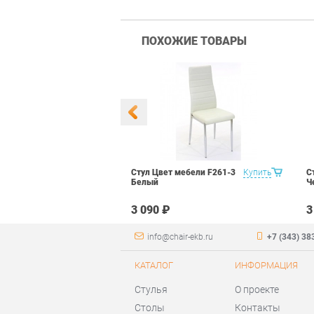
ПОХОЖИЕ ТОВАРЫ
 Маэстро 1
Купить
Стул Цвет мебели F261-3
Купить
С
ый
Белый
Ч
₽
3 090 ₽
3
info@chair-ekb.ru
+7 (343) 38
КАТАЛОГ
ИНФОРМАЦИЯ
Стулья
О проекте
Столы
Контакты