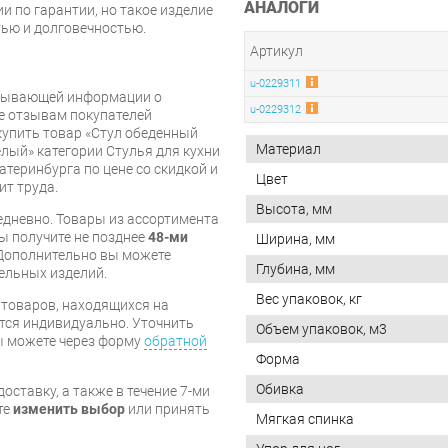
АНАЛОГИ
 по гарантии, но такое изделие
тью и долговечностью.
Артикул
u-0229311
рпывающей информации о
u-0229312
же отзывам покупателей
купить товар «Стул обеденный
Материал
ый» категории Стулья для кухни
атеринбурга по цене со скидкой и
Цвет
ит труда.
Высота, мм
дневно. Товары из ассортимента
вы получите не позднее
48-ми
Ширина, мм
Дополнительно вы можете
Глубина, мм
бельных изделий.
Вес упаковок, кг
я товаров, находящихся на
тся индивидуально. Уточнить
Объем упаковок, м3
вы можете через форму
обратной
Форма
Обивка
оставку, а также в течение 7-ми
те
изменить выбор
или принять
Мягкая спинка