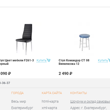
тул Цвет мебели F261-3
Купить
Стул Командор СТ 08
Купить
ерный
Винилкожа 12
 090 ₽
2 490 ₽
3-36-37
ГОРОДА
КАРТА САЙТА
КОНТАКТЫ
Весь мир
html-карта
Шоурум и склад самовы
Екатеринбург
xml-карта
Адрес: г. Екатеринбург,