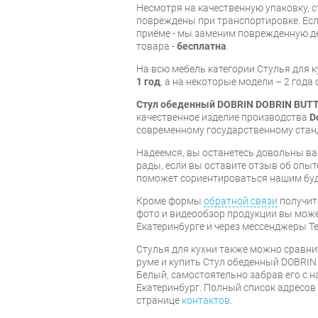
Несмотря на качественную упаковку, с
повреждены при транспортировке. Есл
приёме - мы заменим поврежденную д
товара -
бесплатна
.
На всю мебель категории Стулья для 
1 год
, а на некоторые модели – 2 года
Стул обеденный DOBRIN DOBRIN BUT
качественное изделие производства
D
современному государственному стан
Надеемся, вы останетесь довольны ва
рады, если вы оставите отзыв об опыт
поможет сориентироваться нашим бу
Кроме формы
обратной связи
получит
фото и видеообзор продукции вы может
Екатеринбурге и через мессенджеры Te
Стулья для кухни также можно сравни
руме и купить Стул обеденный DOBRI
Белый, самостоятельно забрав его с н
Екатеринбург. Полный список адресов
странице
контактов
.