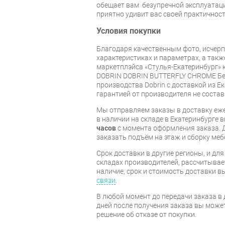
обещает вам безупречной эксплуатации
приятно удивит вас своей практичнос
Условия покупки
Благодаря качественным фото, исче
характеристиках и параметрах, а так
маркетплэйса «Стулья-Екатеринбург» 
DOBRIN DOBRIN BUTTERFLY CHROME Бел
производства Dobrin с доставкой из Ек
гарантией от производителя не состав
Мы отправляем заказы в доставку еже
в наличии на складе в Екатеринбурге 
часов
с момента оформления заказа. 
заказать подъём на этаж и сборку ме
Срок доставки в другие регионы, и дл
складах производителей, рассчитывае
наличие, срок и стоимость доставки 
связи
.
В любой момент до передачи заказа в д
дней после получения заказа вы може
решение об отказе от покупки.