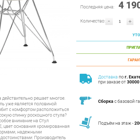
4 19
Последняя цена:
-
+
Количество:
УТО
ПРИГЛ
ГАРАН
Доставка
по
г. Екат
при заказе от
30000 
 действительно решает многое.
Сборка
с базовой г
ль уже является половиной
любит с комфортом расположиться
сокую спинку роскошного стула?
собое внимание на Стул
Подъём на этаж -
20
, цвет основания хромированная
формами, надежными
 достоинствами: Производитель