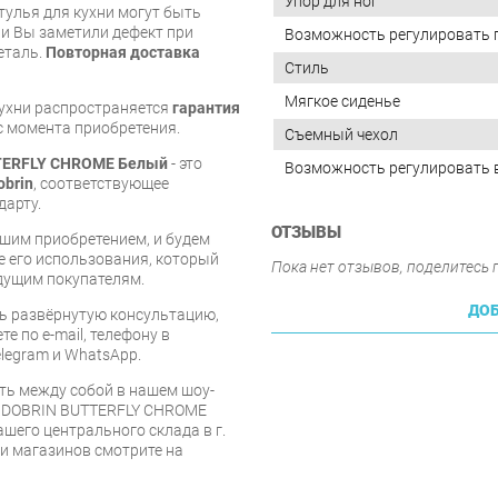
Упор для ног
тулья для кухни могут быть
и Вы заметили дефект при
Возможность регулировать 
еталь.
Повторная доставка
Стиль
Мягкое сиденье
кухни распространяется
гарантия
 с момента приобретения.
Съемный чехол
TERFLY CHROME Белый
- это
Возможность регулировать 
obrin
, соответствующее
дарту.
ОТЗЫВЫ
шим приобретением, и будем
е его использования, который
Пока нет отзывов, поделитесь
дущим покупателям.
ДОБ
ь развёрнутую консультацию,
е по e-mail, телефону в
legram и WhatsApp.
ть между собой в нашем шоу-
N DOBRIN BUTTERFLY CHROME
ашего центрального склада в г.
 и магазинов смотрите на