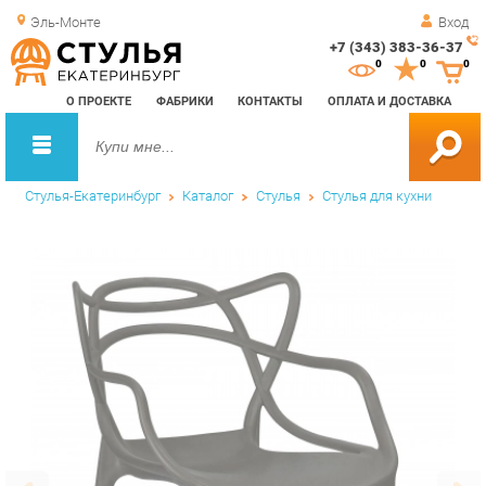
Эль-Монте
Вход
+7 (343) 383-36-37
Зак
0
0
0
обр
О ПРОЕКТЕ
ФАБРИКИ
КОНТАКТЫ
ОПЛАТА И ДОСТАВКА
зво
Стулья-Екатеринбург
Каталог
Стулья
Стулья для кухни