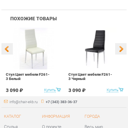
Стул Цвет мебели F261-
Стул Цвет мебели F261-
С
3 Белый
3 Черный
В
3 090 ₽
3 090 ₽
Купить
Купить
info@chair-ekb.ru
+7 (343) 383-36-37
КАТАЛОГ
ИНФОРМАЦИЯ
ГОРОДА
Стулья
О проекте
Весь мир
Столы
Контакты
Екатеринбург
Кресла
Дизайн
Аксессуары
Доставка и Оплата
Банкетки
Скидки и Акции
Табуреты
Политика