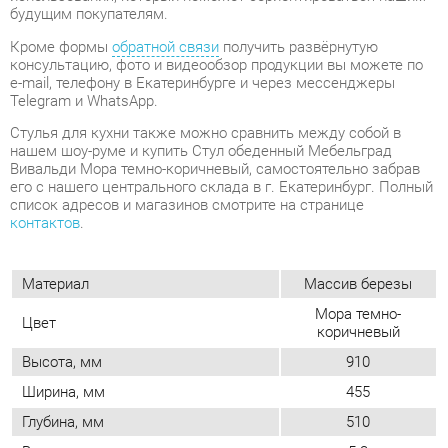
Telegram и WhatsApp.
Стулья для кухни также можно сравнить между собой в
нашем шоу-руме и купить Стул обеденный Мебельград
Вивальди Мора темно-коричневый, самостоятельно забрав
его с нашего центрального склада в г. Екатеринбург. Полный
список адресов и магазинов смотрите на странице
контактов
.
Материал
Массив березы
Мора темно-
Цвет
коричневый
Высота, мм
910
Ширина, мм
455
Глубина, мм
510
Вес упаковок, кг
5.3
Объем упаковок, м3
0.101
Форма
Квадратные
Обивка
Тканевая