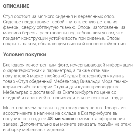
Сиденье представляет собой гнуто-клееную деталь из
фанеры, сверху обтянутую тканью. Опоры изготовлены из
массива березы, расставлены под небольшим углом, что
придает конструкции устойчивость при сиденье. Опоры
покрыты лаком, обладающим высокой износостойкостью.
Условия покупки
Благодаря качественным фото, исчерпывающей информации
о характеристиках и параметрах, а также отзывам
покупателей маркетплэйса «Стулья-Екатеринбург» купить
товар «Стул обеденный Мебельград Вивальди Мора темно-
коричневый» категории Стулья для кухни производства
Мебельград с доставкой из Екатеринбурга по цене со
скидкой и гарантией от производителя не составит труда.
Мы отправляем заказы в доставку ежедневно. Товары из
ассортимента в наличии на складе в Екатеринбурге вы
получите не позднее
48-ми часов
с момента оформления
заказа. Дополнительно вы можете заказать подъём на этаж
и сборку мебельных изделий.
Срок доставки в другие регионы, и для товаров, находящихся
на складах производителей, рассчитывается индивидуально.
Уточнить наличие, срок и стоимость доставки вы можете
через форму
обратной связи
.