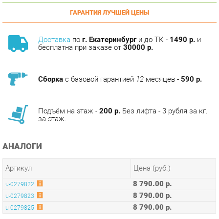
Доставка
по
г. Екатеринбург
и до ТК -
1490 р.
и
бесплатна при заказе от
30000 р.
Сборка
с базовой гарантией
12
месяцев -
590 р.
Подъём на этаж -
200 р.
Без лифта - 3 рубля за кг.
за этаж.
АНАЛОГИ
Артикул
Цена (руб.)
8 790.00 р.
u-0279822
8 790.00 р.
u-0279823
8 790.00 р.
u-0279825
ОПИСАНИЕ
Стул состоит из мягкого сиденья и деревянных опор.