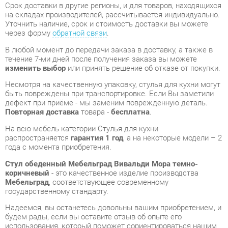
В любой момент до передачи заказа в доставку, а также в
течение 7-ми дней после получения заказа вы можете
изменить выбор
или принять решение об отказе от покупки.
Несмотря на качественную упаковку, стулья для кухни могут
быть повреждены при транспортировке. Если Вы заметили
дефект при приёме - мы заменим поврежденную деталь.
Повторная доставка
товара -
бесплатна
.
На всю мебель категории Стулья для кухни
распространяется
гарантия 1 год
, а на некоторые модели – 2
года с момента приобретения.
Стул обеденный Мебельград Вивальди Мора темно-
коричневый
- это качественное изделие производства
Мебельград
, соответствующее современному
государственному стандарту.
Надеемся, вы останетесь довольны вашим приобретением, и
будем рады, если вы оставите отзыв об опыте его
использования, который поможет сориентироваться нашим
будущим покупателям.
Кроме формы
обратной связи
получить развёрнутую
консультацию, фото и видеообзор продукции вы можете по
e-mail, телефону в Екатеринбурге и через мессенджеры