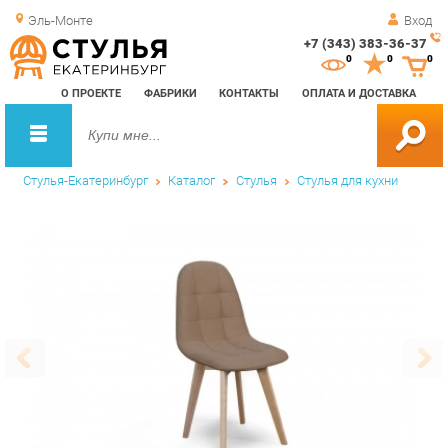
Эль-Монте
Вход
+7 (343) 383-36-37
Зак
0
0
0
обр
О ПРОЕКТЕ
ФАБРИКИ
КОНТАКТЫ
ОПЛАТА И ДОСТАВКА
зво
Стулья-Екатеринбург
Каталог
Стулья
Стулья для кухни