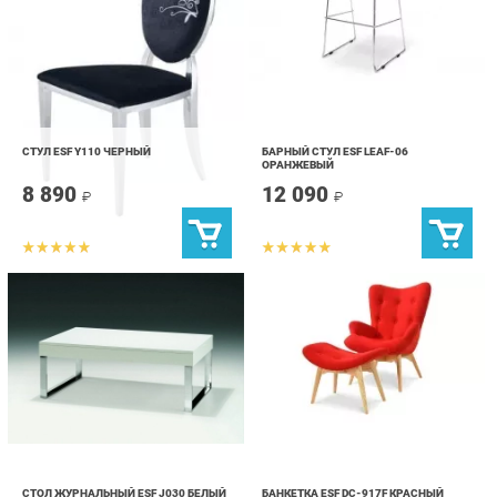
СТУЛ ESF Y110 ЧЕРНЫЙ
БАРНЫЙ СТУЛ ESF LEAF-06
ОРАНЖЕВЫЙ
8 890
12 090
₽
₽
СТОЛ ЖУРНАЛЬНЫЙ ESF J030 БЕЛЫЙ
БАНКЕТКА ESF DС-917F КРАСНЫЙ
ЛАК
29 590
14 790
₽
₽