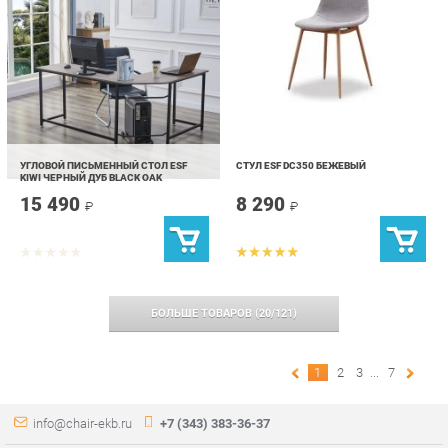
УГЛОВОЙ ПИСЬМЕННЫЙ СТОЛ ESF
СТУЛ ESF DC350 БЕЖЕВЫЙ
KIWI ЧЕРНЫЙ ДУБ BLACK OAK
15 490
8 290
₽
₽
БОЛЬШЕ ТОВАРОВ
(
20
/
121
)
1
2
3
...
7
info@chair-ekb.ru
+7 (343) 383-36-37
КАТАЛОГ
ИНФОРМАЦИЯ
ГОРОДА
Стулья
О проекте
Весь мир
Столы
Контакты
Екатеринбург
Кресла
Дизайн