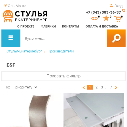
Эль-Монте
Вход
+7 (343) 383-36-37
Зак
0
0
0
обр
О ПРОЕКТЕ
ФАБРИКИ
КОНТАКТЫ
ОПЛАТА И ДОСТАВКА
зво
Стулья-Екатеринбург
Производители
ESF
Показать фильтр
По:
Приоритету
1
2
3
...
7