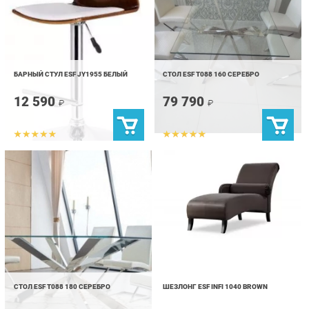
БАРНЫЙ СТУЛ ESF JY1955 БЕЛЫЙ
СТОЛ ESF T088 160 СЕРЕБРО
12 590
79 790
₽
₽
СТОЛ ESF T088 180 СЕРЕБРО
ШЕЗЛОНГ ESF INFI 1040 BROWN
87 490
34 290
₽
₽