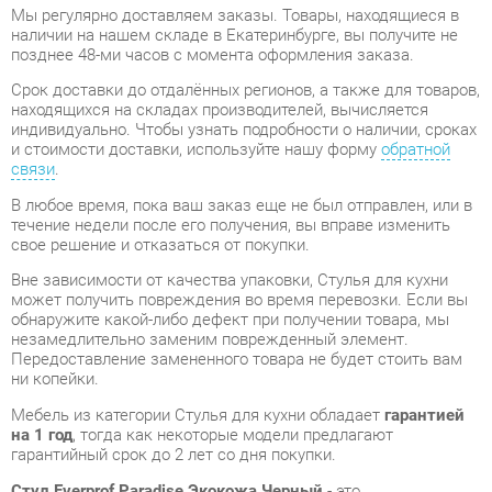
Срок доставки до отдалённых регионов, а также для товаров,
находящихся на складах производителей, вычисляется
индивидуально. Чтобы узнать подробности о наличии, сроках
и стоимости доставки, используйте нашу форму
обратной
связи
.
В любое время, пока ваш заказ еще не был отправлен, или в
течение недели после его получения, вы вправе изменить
свое решение и отказаться от покупки.
Вне зависимости от качества упаковки, Стулья для кухни
может получить повреждения во время перевозки. Если вы
обнаружите какой-либо дефект при получении товара, мы
незамедлительно заменим поврежденный элемент.
Передоставление замененного товара не будет стоить вам
ни копейки.
Мебель из категории Стулья для кухни обладает
гарантией
на 1 год
, тогда как некоторые модели предлагают
гарантийный срок до 2 лет со дня покупки.
Стул Everprof Paradise Экокожа Черный
- это
высококачественный продукт, изготовленный
Everprof
,
соответствующий актуальным государственным стандартам.
Нам будет приятно, если вы останетесь довольны вашим
новым приобретением и решите оставить отзыв о своем