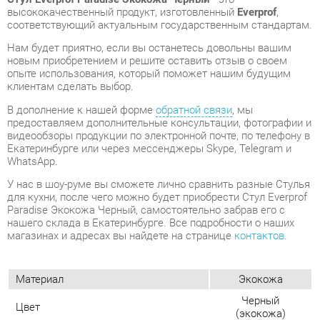
опыте использования, который поможет нашим будущим
клиентам сделать выбор.
В дополнение к нашей форме
обратной связи
, мы
предоставляем дополнительные консультации, фотографии и
видеообзоры продукции по электронной почте, по телефону в
Екатеринбурге или через мессенджеры Skype, Telegram и
WhatsApp.
У нас в шоу-руме вы сможете лично сравнить разные Стулья
для кухни, после чего можно будет приобрести Стул Everprof
Paradise Экокожа Черный, самостоятельно забрав его с
нашего склада в Екатеринбурге. Все подробности о наших
магазинах и адресах вы найдете на странице
контактов
.
Материал
Экокожа
Черный
Цвет
(экокожа)
Высота, мм
800
Ширина, мм
550
Глубина, мм
450
Вес упаковок, кг
10