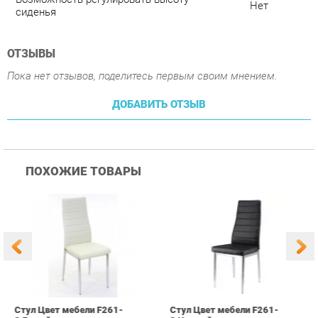
ДОБАВИТЬ ОТЗЫВ
ПОХОЖИЕ ТОВАРЫ
Стул Цвет мебели F261-
Стул Цвет мебели F261-
С
3 Белый
3 Черный
В
3 090 ₽
3 090 ₽
Купить
Купить
info@chair-ekb.ru
+7 (343) 383-36-37
КАТАЛОГ
ИНФОРМАЦИЯ
ГОРОДА