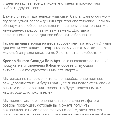
подвергнуться повреждениям при транспортировке. Если вы
обнаружите любые повреждения при получении товара, мы
немедленно предоставим вам замену. Доставка
замененного товара для вас абсолютно бесплатна.
Гарантийный период
на весь ассортимент категории Стулья
для кухни составляет
1 год
, в то время как для отдельных
моделей он увеличивается до 2 лет с даты приобретения.
Кресло Чикаго Сканди Блю Арт
- это высококачественный
продукт, изготовленный
R-home
, соответствующий
актуальным государственным стандартам.
Мы искренне надеемся, что ваше приобретение принесет
вам удовольствие, и будем рады, если вы поделитесь своим
опытом использования товара, что будет полезным для
наших будущих покупателей.
Мы предоставляем дополнительные сведения, фото и
обзоры продукции, которые вы можете получить,
связавшись с нами через форму на сайте, электронную
почту, звонок в Екатеринбург или через мессенджеры Skype,
Telegram и WhatsApp.
Вы можете оценить и сравнить разные Стулья для кухни в
нашем шоу-руме, а затем приобрести Кресло Чикаго Сканди
Блю Арт, самостоятельно забрав его со склада в