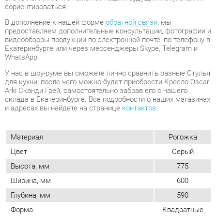
Екатеринбурге или через мессенджеры Skype, Telegram и
WhatsApp.
У нас в шоу-руме вы сможете лично сравнить разные Стулья
для кухни, после чего можно будет приобрести Кресло Oscar
Arki Сканди Грей, самостоятельно забрав его с нашего
склада в Екатеринбурге. Все подробности о наших магазинах
и адресах вы найдете на странице
контактов
.
Материал
Рогожка
Цвет
Серый
Высота, мм
775
Ширина, мм
600
Глубина, мм
590
Форма
Квадратные
Обивка
Тканевая
Мягкая спинка
Да
Упор для ног
Нет
Возможность регулировать глубину