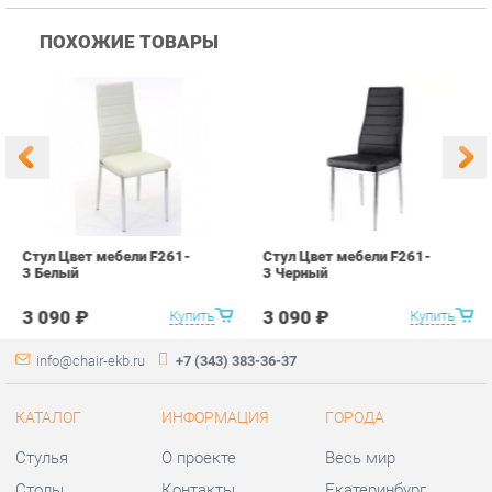
Стул Цвет мебели F261-
Стул Цвет мебели F261-
С
3 Белый
3 Черный
В
3 090 ₽
3 090 ₽
Купить
Купить
info@chair-ekb.ru
+7 (343) 383-36-37
КАТАЛОГ
ИНФОРМАЦИЯ
ГОРОДА
Стулья
О проекте
Весь мир
Столы
Контакты
Екатеринбург
Кресла
Дизайн
Аксессуары
Доставка и Оплата
Банкетки
Скидки и Акции
Табуреты
Политика
Пуфы
Гарантия