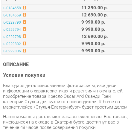
9 990.00 р.
u-0229790
9 990.00 р.
u-0229794
12 690.00 р.
u-0229798
9 990.00 р.
u-0229802
9 990.00 р.
u-0229806
ОПИСАНИЕ
Условия покупки
Благодаря детализированным фотографиям, изрядной
информации о характеристиках и рецензиям покупателей,
приобретение товара Кресло Oscar Arki Сканди Грей
категории Стулья для кухни от производителя R-home на
маркетплейсе «Стулья-Екатеринбург» будет простым делом.
Наши команды доставляют заказы ежедневно. Все товары,
имеющиеся на складе в Екатеринбурге, достигнут вас в
течение 48 часов после совершения покупки.
Время доставки в дальние регионы и товары со складов
производителей требуют индивидуального учета. Вы можете
уточнить все детали - наличие, сроки и стоимость доставки,
обратившись к нам через форму
обратной связи
.