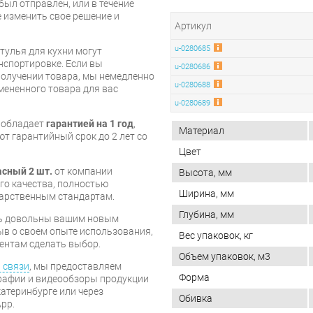
был отправлен, или в течение
е изменить свое решение и
Артикул
u-0280685
тулья для кухни могут
нспортировке. Если вы
u-0280686
олучении товара, мы немедленно
u-0280688
мененного товара для вас
u-0280689
и обладает
гарантией на 1 год
,
Материал
т гарантийный срок до 2 лет со
Цвет
асный 2 шт.
от компании
Высота, мм
го качества, полностью
Ширина, мм
арственным стандартам.
Глубина, мм
есь довольны вашим новым
ыв о своем опыте использования,
Вес упаковок, кг
ентам сделать выбор.
Объем упаковок, м3
 связи
, мы предоставляем
Форма
рафии и видеообзоры продукции
катеринбурге или через
Обивка
pp.