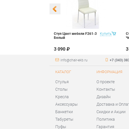
 Маэстро 1
Купить
Стул Цвет мебели F261-3
Купить
С
ый
Белый
Ч
₽
3 090 ₽
3
info@chair-ekb.ru
+7 (343) 38
КАТАЛОГ
ИНФОРМАЦИЯ
Стулья
О проекте
Столы
Контакты
Кресла
Дизайн
Аксессуары
Доставка и Опла
Банкетки
Скидки и Акции
Табуреты
Политика
Пуфы
Гарантия