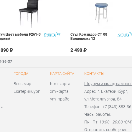
тул Цвет мебели F261-3
Купить
Стул Командор СТ 08
Купить
ерный
Винилкожа 12
 090 ₽
2 490 ₽
3-36-37
ГОРОДА
КАРТА САЙТА
КОНТАКТЫ
Весь мир
html-карта
Шоурум и склад самовы
Екатеринбург
xml-карта
Адрес: г. Екатеринбург,
yml-прайс
ул.Металлургов, 84
та
Телефон: +7 (343) 383-36
Часы работы:
Пн - Пт:
10:00 - 20:00 (GM
Отправить сообщение