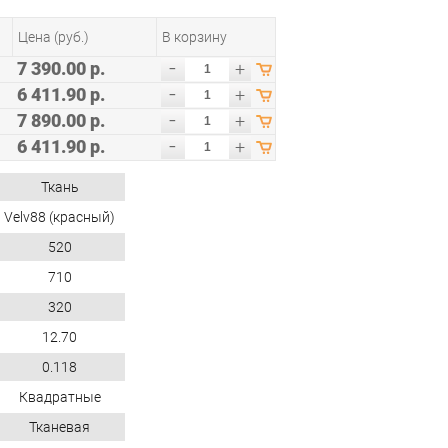
Цена (руб.)
В корзину
-
7 390.00 р.
+
-
6 411.90 р.
+
-
7 890.00 р.
+
-
6 411.90 р.
+
Ткань
Velv88 (красный)
520
710
320
12.70
0.118
Квадратные
Тканевая