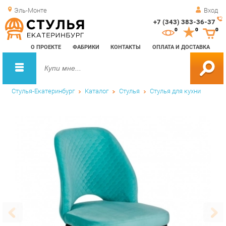
Эль-Монте
Вход
+7 (343) 383-36-37
Зак
0
0
0
обр
О ПРОЕКТЕ
ФАБРИКИ
КОНТАКТЫ
ОПЛАТА И ДОСТАВКА
зво
Стулья-Екатеринбург
Каталог
Стулья
Стулья для кухни