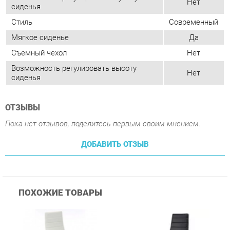
Возможность регулировать высоту
Нет
сиденья
ОТЗЫВЫ
Пока нет отзывов, поделитесь первым своим мнением.
ДОБАВИТЬ ОТЗЫВ
ПОХОЖИЕ ТОВАРЫ
Стул Цвет мебели F261-
Стул Цвет мебели F261-
С
3 Белый
3 Черный
В