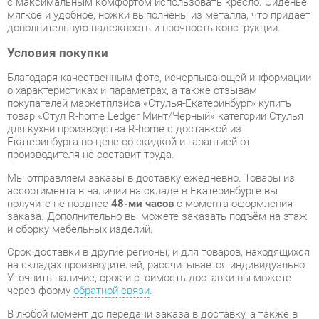
Благодаря качественным фото, исчерпывающей информации
о характеристиках и параметрах, а также отзывам
покупателей маркетплэйса «Стулья-Екатеринбург» купить
товар «Стул R-home Ledger Минт/Черный» категории Стулья
для кухни производства R-home с доставкой из
Екатеринбурга по цене со скидкой и гарантией от
производителя не составит труда.
Мы отправляем заказы в доставку ежедневно. Товары из
ассортимента в наличии на складе в Екатеринбурге вы
получите не позднее
48-ми часов
с момента оформления
заказа. Дополнительно вы можете заказать подъём на этаж
и сборку мебельных изделий.
Срок доставки в другие регионы, и для товаров, находящихся
на складах производителей, рассчитывается индивидуально.
Уточнить наличие, срок и стоимость доставки вы можете
через форму
обратной связи
.
В любой момент до передачи заказа в доставку, а также в
течение 7-ми дней после получения заказа вы можете
изменить выбор
или принять решение об отказе от покупки.
Несмотря на качественную упаковку, стулья для кухни могут
быть повреждены при транспортировке. Если Вы заметили