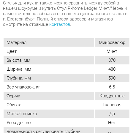
Материал
Микровелюр
Цвет
Минт
Высота, мм
870
Ширина, мм
480
Глубина, мм
590
Вес упаковок, кг
6.5
Форма
Квадратные
Обивка
Тканевая
Мягкая спинка
Да
Упор для ног
Нет
Возможность регулировать глубину
Нет
сиденья
Стиль
Современный
Мягкое сиденье
Да
Съемный чехол
Нет