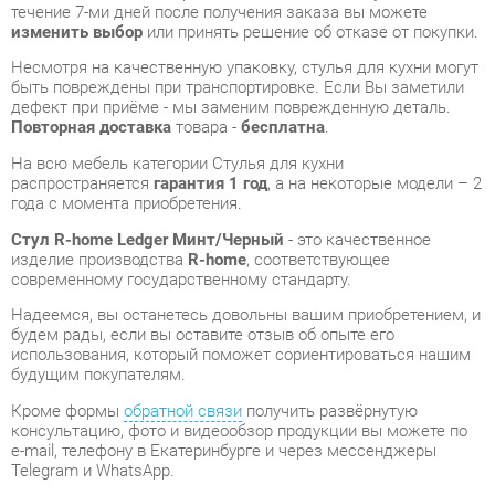
дефект при приёме - мы заменим поврежденную деталь.
Повторная доставка
товара -
бесплатна
.
На всю мебель категории Стулья для кухни
распространяется
гарантия 1 год
, а на некоторые модели – 2
года с момента приобретения.
Стул R-home Ledger Минт/Черный
- это качественное
изделие производства
R-home
, соответствующее
современному государственному стандарту.
Надеемся, вы останетесь довольны вашим приобретением, и
будем рады, если вы оставите отзыв об опыте его
использования, который поможет сориентироваться нашим
будущим покупателям.
Кроме формы
обратной связи
получить развёрнутую
консультацию, фото и видеообзор продукции вы можете по
e-mail, телефону в Екатеринбурге и через мессенджеры
Telegram и WhatsApp.
Стулья для кухни также можно сравнить между собой в
нашем шоу-руме и купить Стул R-home Ledger Минт/Черный,
самостоятельно забрав его с нашего центрального склада в
г. Екатеринбург. Полный список адресов и магазинов
смотрите на странице
контактов
.