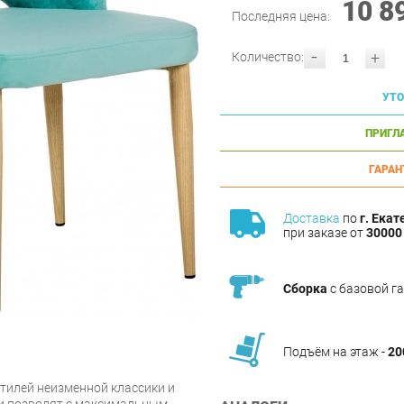
10 8
Последняя цена:
-
+
Количество:
УТО
ПРИГЛ
ГАРАН
Доставка
по
г. Екат
при заказе от
30000 
Сборка
с базовой г
Подъём на этаж -
20
стилей неизменной классики и
и позволят с максимальным