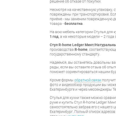
решение об отказе от покупки.
Несмотря на качественную упаковку, с
повреждены при транспортировке. Есл
приёме - мы заменим поврежденную д
товара -
бесплатна
.
На всю мебель категории Стулья для 
1 год
, а на некоторые модели – 2 года
Стул R-home Ledger Минт/Натуральн
производства
R-home
, соответствую
государственному стандарту.
Надеемся, вы останетесь довольны ва
рады, если вы оставите отзыв об опыт
поможет сориентироваться нашим бу
Кроме формы
обратной связи
получит
фото и видеообзор продукции вы может
Екатеринбурге и через мессенджеры Te
Стулья для кухни также можно сравни
руме и купить Стул R-home Ledger Ми
самостоятельно забрав его с нашего ц
Екатеринбург. Полный список адресов