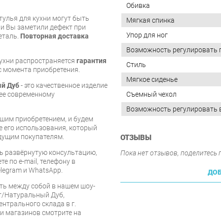
Обивка
тулья для кухни могут быть
Мягкая спинка
и Вы заметили дефект при
Упор для ног
еталь.
Повторная доставка
Возможность регулировать 
кухни распространяется
гарантия
Стиль
 с момента приобретения.
Мягкое сиденье
ый Дуб
- это качественное изделие
щее современному
Съемный чехол
Возможность регулировать 
шим приобретением, и будем
е его использования, который
дущим покупателям.
ОТЗЫВЫ
ь развёрнутую консультацию,
Пока нет отзывов, поделитесь
е по e-mail, телефону в
legram и WhatsApp.
ДОБ
ть между собой в нашем шоу-
нт/Натуральный Дуб,
ентрального склада в г.
 и магазинов смотрите на