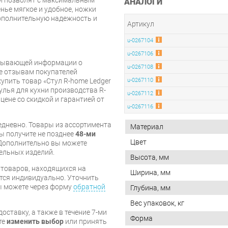
АНАЛОГИ
нье мягкое и удобное, ножки
дополнительную надежность и
Артикул
u-0267104
u-0267106
рпывающей информации о
u-0267108
же отзывам покупателей
упить товар «Стул R-home Ledger
u-0267110
лья для кухни производства R-
u-0267112
цене со скидкой и гарантией от
u-0267116
дневно. Товары из ассортимента
Материал
вы получите не позднее
48-ми
Цвет
Дополнительно вы можете
бельных изделий.
Высота, мм
я товаров, находящихся на
Ширина, мм
тся индивидуально. Уточнить
вы можете через форму
обратной
Глубина, мм
Вес упаковок, кг
оставку, а также в течение 7-ми
Форма
те
изменить выбор
или принять