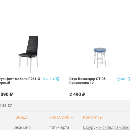
тул Цвет мебели F261-3
Купить
Стул Командор СТ 08
Купить
ерный
Винилкожа 12
 090 ₽
2 490 ₽
3-36-37
ГОРОДА
КАРТА САЙТА
КОНТАКТЫ
Весь мир
html-карта
Шоурум и склад самовы