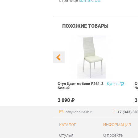
странице
контактов
.
ПОХОЖИЕ ТОВАРЫ
 Маэстро 1
Купить
Стул Цвет мебели F261-3
Купить
С
ый
Белый
Ч
₽
3 090 ₽
3
info@chair-ekb.ru
+7 (343) 38
КАТАЛОГ
ИНФОРМАЦИЯ
Стулья
О проекте