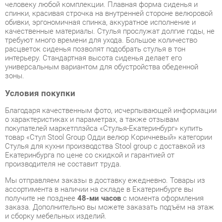
требуют много времени для ухода. Большое количество
расцветок сиденья позволят подобрать стулья в тон
интерьеру. Стандартная высота сиденья делает его
универсальным вариантом для обустройства обеденной
зоны.
Условия покупки
Благодаря качественным фото, исчерпывающей информации
о характеристиках и параметрах, а также отзывам
покупателей маркетплэйса «Стулья-Екатеринбург» купить
товар «Стул Stool Group Одди велюр Коричневый» категории
Стулья для кухни производства Stool group с доставкой из
Екатеринбурга по цене со скидкой и гарантией от
производителя не составит труда.
Мы отправляем заказы в доставку ежедневно. Товары из
ассортимента в наличии на складе в Екатеринбурге вы
получите не позднее
48-ми часов
с момента оформления
заказа. Дополнительно вы можете заказать подъём на этаж
и сборку мебельных изделий.
Срок доставки в другие регионы, и для товаров, находящихся
на складах производителей, рассчитывается индивидуально.
Уточнить наличие, срок и стоимость доставки вы можете
через форму
обратной связи
.