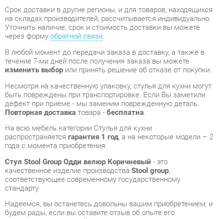
В любой момент до передачи заказа в доставку, а также в
течение 7-ми дней после получения заказа вы можете
изменить выбор
или принять решение об отказе от покупки.
Несмотря на качественную упаковку, стулья для кухни могут
быть повреждены при транспортировке. Если Вы заметили
дефект при приёме - мы заменим поврежденную деталь.
Повторная доставка
товара -
бесплатна
.
На всю мебель категории Стулья для кухни
распространяется
гарантия 1 год
, а на некоторые модели – 2
года с момента приобретения.
Стул Stool Group Одди велюр Коричневый
- это
качественное изделие производства
Stool group
,
соответствующее современному государственному
стандарту.
Надеемся, вы останетесь довольны вашим приобретением, и
будем рады, если вы оставите отзыв об опыте его
использования, который поможет сориентироваться нашим
будущим покупателям.
Кроме формы
обратной связи
получить развёрнутую
консультацию, фото и видеообзор продукции вы можете по
e-mail, телефону в Екатеринбурге и через мессенджеры
Telegram и WhatsApp.