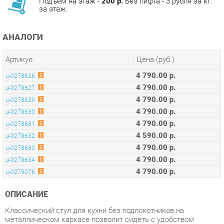
АНАЛОГИ
Артикул
Цена (руб.)
4 790.00 р.
u-0278626
4 790.00 р.
u-0278627
4 790.00 р.
u-0278629
4 790.00 р.
u-0278630
4 790.00 р.
u-0278631
4 590.00 р.
u-0278632
4 790.00 р.
u-0278633
4 790.00 р.
u-0278634
4 790.00 р.
u-0279076
ОПИСАНИЕ
Классический стул для кухни без подлокотников на
металлическом каркасе позволит сидеть с удобством
человеку любой комплекции. Плавная форма сиденья и
спинки, красивая строчка на внутренней стороне велюровой
обивки, эргономичная спинка, аккуратное исполнение и
качественные материалы. Стулья прослужат долгие годы, не