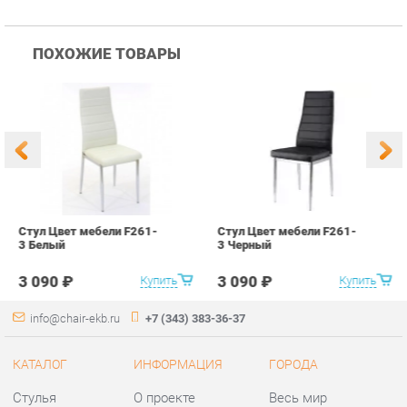
Стул Цвет мебели F261-
Стул Цвет мебели F261-
С
3 Белый
3 Черный
В
3 090 ₽
3 090 ₽
Купить
Купить
info@chair-ekb.ru
+7 (343) 383-36-37
КАТАЛОГ
ИНФОРМАЦИЯ
ГОРОДА
Стулья
О проекте
Весь мир
Столы
Контакты
Екатеринбург
Кресла
Дизайн
Аксессуары
Доставка и Оплата
Банкетки
Скидки и Акции
Табуреты
Политика
Пуфы
Гарантия