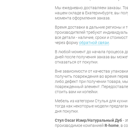
Мы ежедневно доставляем заказы. То
нашем складе в Екатеринбурге, вы полу
момента оформления заказа.
Время доставки в дальние регионы и 
производителей требуют индивидуальн
все детали - наличие, сроки и стоимос
через форму
обратной связи
.
В любой момент до начала процесса до
дней после получения заказа вы може
отказаться от покупки.
Вне зависимости от качества упаковки
получить повреждения во время перев
либо дефект при получении товара, м
поврежденный элемент. Передоставлен
стоить вам ни копейки.
Мебель из категории Стулья для кухн
тогда как некоторые модели предлагаю
дня покупки.
Стул Oscar Измр/Натуральный Дуб
- э
производимое компанией
R-home
, в 