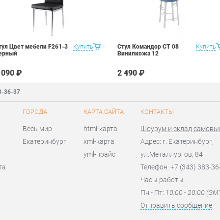
тул Цвет мебели F261-3
Купить
Стул Командор СТ 08
Купить
ерный
Винилкожа 12
 090 ₽
2 490 ₽
3-36-37
ГОРОДА
КАРТА САЙТА
КОНТАКТЫ
Весь мир
html-карта
Шоурум и склад самовы
Екатеринбург
xml-карта
Адрес: г. Екатеринбург,
yml-прайс
ул.Металлургов, 84
та
Телефон: +7 (343) 383-36
Часы работы:
Пн - Пт:
10:00 - 20:00 (GM
Отправить сообщение