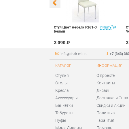
 Маэстро 1
Купить
Стул Цвет мебели F261-3
Купить
С
ый
Белый
Ч
₽
3 090 ₽
3
info@chair-ekb.ru
+7 (343) 38
КАТАЛОГ
ИНФОРМАЦИЯ
Стулья
О проекте
Столы
Контакты
Кресла
Дизайн
Аксессуары
Доставка и Опла
Банкетки
Скидки и Акции
Табуреты
Политика
Пуфы
Гарантия
Мини-Диваны
Помощь