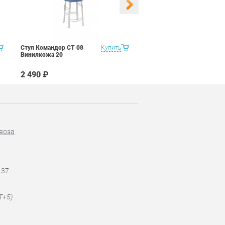
Стул Командор СТ 08
Купить
Стул Командор СТ 08
Винилкожа 20
Винилкожа 22
2 490 ₽
2 490 ₽
воза
-37
T+5)