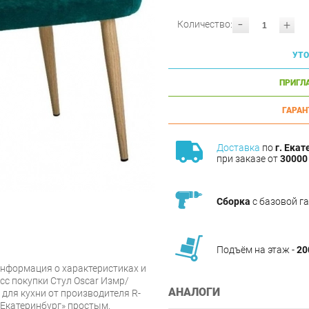
-
+
Количество:
УТО
ПРИГЛ
ГАРАН
Доставка
по
г. Екат
при заказе от
30000 
Сборка
с базовой г
Подъём на этаж -
20
нформация о характеристиках и
сс покупки Стул Oscar Измр/
АНАЛОГИ
для кухни от производителя R-
Екатеринбург» простым.