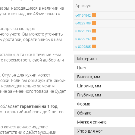
Артикул
вары, находящиеся в наличии на
чите не позднее 48-ми часов с
u-0184842
u-0229789
товары со складов
u-0229793
ого учета. Вы можете уточнить
ть доставки, обратившись к нам
u-0229797
u-0229805
ставки, а также в течение 7-ми
Материал
те пересмотреть свой выбор или
Цвет
, Стулья для кухни может
Высота, мм
озки. Если вы обнаружите какой-
ы незамедлительно заменим
Ширина, мм
ие замененного товара не будет
Глубина, мм
Форма
и обладает
гарантией на 1 год
,
т гарантийный срок до 2 лет со
Обивка
Мягкая спинка
то качественное изделие,
Упор для ног
соответствии с действующими