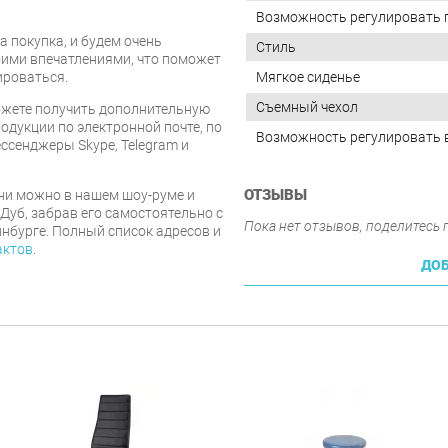
Возможность регулировать 
 покупка, и будем очень
Стиль
оими впечатлениями, что поможет
ироваться.
Мягкое сиденье
Съемный чехол
ожете получить дополнительную
дукции по электронной почте, по
Возможность регулировать 
ессенджеры Skype, Telegram и
ОТЗЫВЫ
ни можно в нашем шоу-руме и
Дуб, забрав его самостоятельно с
Пока нет отзывов, поделитесь
инбурге. Полный список адресов и
актов
.
ДОБ