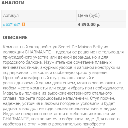
4 890.00 р.
u-0371647
ОПИСАНИЕ
Компактный складной стул Secret De Maison Betty из
коллекции CHARMANTE – идеальное решение не только для
приусадебного участка или дачной веранды, но и для
городского балкона. Изумительное сочетание плавных
витиеватых линий, ажурных узоров и изящной конструкции
подчеркивает легкость и особенную красоту изделия.
Простой и комфортный стул, складываемый и
раскладываемый одним движением, можно расположить в
любом месте комнаты или сада и убрать при необходимости.
Модель выполнена из высококачественного стального
сплава, покрыта порошковым напылением. Стул прочен,
надежен, устойчив к любым погодным условиям и будет
радовать вас долгие годы своим первоначальным видом.
Изделие прекрасно сочетается с мебелью из коллекции
CHARMANTE, поставляется в собранном виде. Для вашего
удобства на стул можно дополнительно приобрести
декоративную подушку из наших коллекций. Страна-
производитель: КИТАЙ
Условия покупки