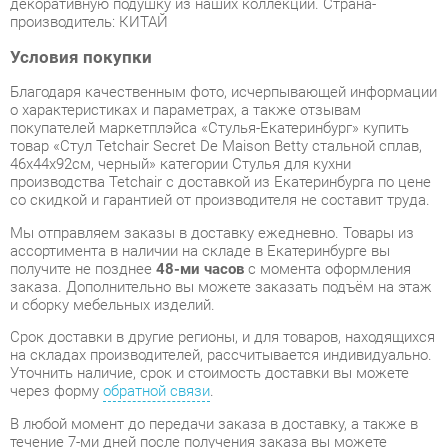
Благодаря качественным фото, исчерпывающей информации
о характеристиках и параметрах, а также отзывам
покупателей маркетплэйса «Стулья-Екатеринбург» купить
товар «Стул Tetchair Secret De Maison Betty стальной сплав,
46х44х92см, черный» категории Стулья для кухни
производства Tetchair с доставкой из Екатеринбурга по цене
со скидкой и гарантией от производителя не составит труда.
Мы отправляем заказы в доставку ежедневно. Товары из
ассортимента в наличии на складе в Екатеринбурге вы
получите не позднее
48-ми часов
с момента оформления
заказа. Дополнительно вы можете заказать подъём на этаж
и сборку мебельных изделий.
Срок доставки в другие регионы, и для товаров, находящихся
на складах производителей, рассчитывается индивидуально.
Уточнить наличие, срок и стоимость доставки вы можете
через форму
обратной связи
.
В любой момент до передачи заказа в доставку, а также в
течение 7-ми дней после получения заказа вы можете
изменить выбор
или принять решение об отказе от покупки.
Несмотря на качественную упаковку, стулья для кухни могут
быть повреждены при транспортировке. Если Вы заметили
дефект при приёме - мы заменим поврежденную деталь.