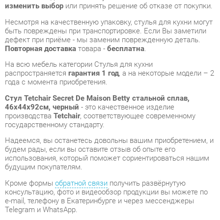
Повторная доставка
товара -
бесплатна
.
На всю мебель категории Стулья для кухни
распространяется
гарантия 1 год
, а на некоторые модели – 2
года с момента приобретения.
Стул Tetchair Secret De Maison Betty стальной сплав,
46х44х92см, черный
- это качественное изделие
производства
Tetchair
, соответствующее современному
государственному стандарту.
Надеемся, вы останетесь довольны вашим приобретением, и
будем рады, если вы оставите отзыв об опыте его
использования, который поможет сориентироваться нашим
будущим покупателям.
Кроме формы
обратной связи
получить развёрнутую
консультацию, фото и видеообзор продукции вы можете по
e-mail, телефону в Екатеринбурге и через мессенджеры
Telegram и WhatsApp.
Стулья для кухни также можно сравнить между собой в
нашем шоу-руме и купить Стул Tetchair Secret De Maison
Betty стальной сплав, 46х44х92см, черный, самостоятельно
забрав его с нашего центрального склада в г. Екатеринбург.
Полный список адресов и магазинов смотрите на странице
контактов
.