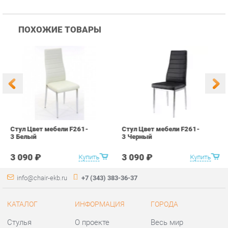
Стул Цвет мебели F261-
Стул Цвет мебели F261-
С
3 Белый
3 Черный
В
3 090 ₽
3 090 ₽
Купить
Купить
info@chair-ekb.ru
+7 (343) 383-36-37
КАТАЛОГ
ИНФОРМАЦИЯ
ГОРОДА
Стулья
О проекте
Весь мир
Столы
Контакты
Екатеринбург
Кресла
Дизайн
Аксессуары
Доставка и Оплата
Банкетки
Скидки и Акции
Табуреты
Политика