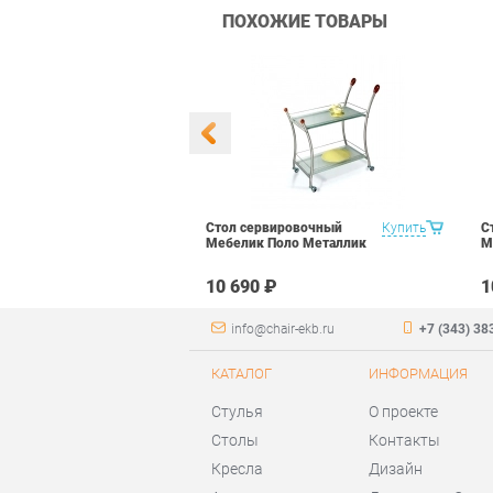
ПОХОЖИЕ ТОВАРЫ
рвировочный
Купить
Стол сервировочный
Купить
С
06 орех
Мебелик Поло Металлик
М
₽
10 690 ₽
1
info@chair-ekb.ru
+7 (343) 38
КАТАЛОГ
ИНФОРМАЦИЯ
Стулья
О проекте
Столы
Контакты
Кресла
Дизайн