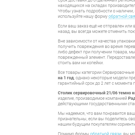
находящихся на складах производител
Чтобы узнать подробности о наличии, 
используйте нашу форму
обратной св
Если ваш заказ ещё не отправлен или 
назад, вы всегда можете отменить пок
Вне зависимости от качества упаковк
получить повреждения во время перев
либо дефект при получении товара, м
поврежденный элемент. Передоставлен
стоить вам ни копейки.
Все товары категории Сервировочны
на 1 год
, однако некоторые модели п
гарантийный срок до 2 лет с момента 
Столик сервировочный 21/06 темно 
изделие, производимое компанией
Ра
действующими государственными ста
Мы надеемся, что вам понравится ваша
признательны, если вы поделитесь св
нашим будущим покупателям сориент
Помимо формы
обратной связи
, вы м