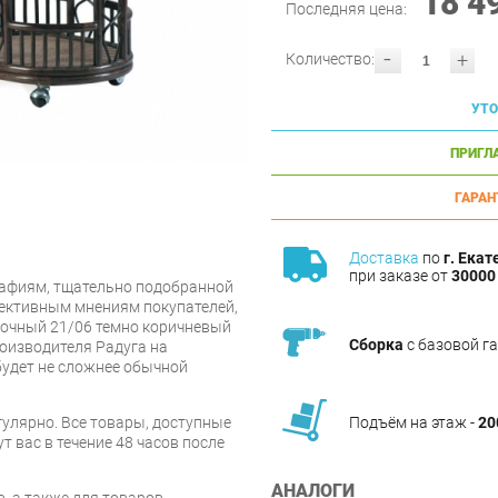
18 4
Последняя цена:
-
+
Количество:
УТО
ПРИГЛ
ГАРАН
Доставка
по
г. Екат
при заказе от
30000 
афиям, тщательно подобранной
ъективным мнениям покупателей,
вочный 21/06 темно коричневый
Сборка
с базовой г
оизводителя Радуга на
будет не сложнее обычной
улярно. Все товары, доступные
Подъём на этаж -
20
т вас в течение 48 часов после
АНАЛОГИ
, а также для товаров,