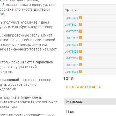
ей, вычисляется индивидуально.
сроках и стоимости доставки,
Артикул
язи
.
u-0175000
вы получили его менее 7 дней
u-0175001
упку или выбрать другой товар.
u-0175002
и, Сервировочные столы может
u-0175003
озки. Если вы обнаружите какой-
ы незамедлительно заменим
u-0175004
ие замененного товара не будет
u-0175005
u-0175006
е столы покрываются
гарантией
u-0175007
редлагают удлиненный
покупки.
u-0175008
ТЭГИ
коричневый
- это качественное
дуга
, в соответствии с
СТОЛЫ ИЗ РОТАНГА
ндартами.
 покупка, и будем очень
Материал
оими впечатлениями, что поможет
ироваться.
Цвет
ожете получить дополнительную