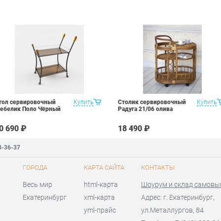
тол сервировочный
Купить
Столик сервировочный
Купить
ебелик Поло Чёрный
Радуга 21/06 олива
0 690 ₽
18 490 ₽
3-36-37
ГОРОДА
КАРТА САЙТА
КОНТАКТЫ
Весь мир
html-карта
Шоурум и склад самовы
Екатеринбург
xml-карта
Адрес: г. Екатеринбург,
yml-прайс
ул.Металлургов, 84