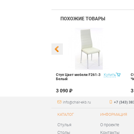
ПОХОЖИЕ ТОВАРЫ
 Маэстро 1
Купить
Стул Цвет мебели F261-3
Купить
С
ый
Белый
Ч
₽
3 090 ₽
3
info@chair-ekb.ru
+7 (343) 38
КАТАЛОГ
ИНФОРМАЦИЯ
Стулья
О проекте
Столы
Контакты