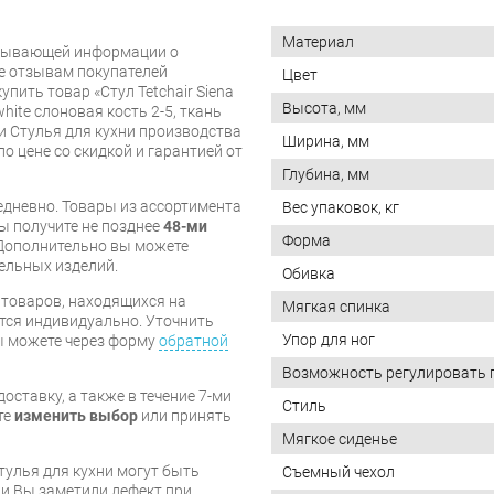
Материал
рпывающей информации о
же отзывам покупателей
Цвет
пить товар «Стул Tetchair Siena
Высота, мм
white слоновая кость 2-5, ткань
и Стулья для кухни производства
Ширина, мм
по цене со скидкой и гарантией от
Глубина, мм
дневно. Товары из ассортимента
Вес упаковок, кг
вы получите не позднее
48-ми
Форма
Дополнительно вы можете
бельных изделий.
Обивка
я товаров, находящихся на
Мягкая спинка
тся индивидуально. Уточнить
Упор для ног
вы можете через форму
обратной
Возможность регулировать 
оставку, а также в течение 7-ми
Стиль
те
изменить выбор
или принять
Мягкое сиденье
тулья для кухни могут быть
Съемный чехол
и Вы заметили дефект при