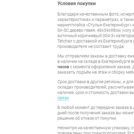
Условия покупки
Благодаря качественным фото, исче
характеристиках и параметрах, а так
маркетплэйса «Стулья-Екатеринбург» ку
SA-SC дерево гевея, 46х59х98см, ivory 
античный коричневый 004-3» категори
Tetchair с доставкой из Екатеринбурга 
производителя не составит труда.
Мы отправляем заказы в доставку еже
в наличии на складе в Екатеринбурге 
часов
с момента оформления заказа. 
заказать подъём на этаж и сборку ме
Срок доставки в другие регионы, и дл
складах производителей, рассчитывае
наличие, срок и стоимость доставки 
связи
.
В любой момент до передачи заказа в д
дней после получения заказа вы може
решение об отказе от покупки.
Несмотря на качественную упаковку, с
повреждены при транспортировке. Есл