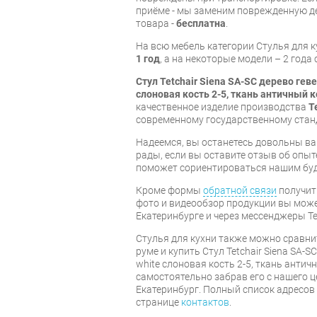
приёме - мы заменим поврежденную д
товара -
бесплатна
.
На всю мебель категории Стулья для 
1 год
, а на некоторые модели – 2 года
Стул Tetchair Siena SA-SC дерево геве
слоновая кость 2-5, ткань античный 
качественное изделие производства
T
современному государственному стан
Надеемся, вы останетесь довольны ва
рады, если вы оставите отзыв об опыт
поможет сориентироваться нашим бу
Кроме формы
обратной связи
получит
фото и видеообзор продукции вы может
Екатеринбурге и через мессенджеры Te
Стулья для кухни также можно сравни
руме и купить Стул Tetchair Siena SA-SC
white слоновая кость 2-5, ткань антич
самостоятельно забрав его с нашего ц
Екатеринбург. Полный список адресов
странице
контактов
.