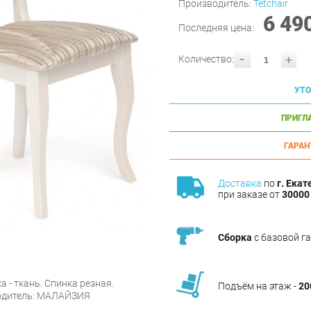
Производитель:
Tetchair
6 49
Последняя цена:
-
+
Количество:
УТО
ПРИГЛ
ГАРАН
Доставка
по
г. Екат
при заказе от
30000 
Сборка
с базовой г
а - ткань. Спинка резная.
Подъём на этаж -
20
водитель: МАЛАЙЗИЯ