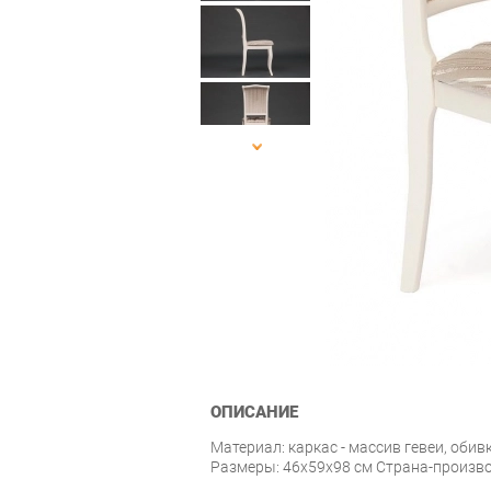
ОПИСАНИЕ
Материал: каркас - массив гевеи, обивк
Размеры: 46х59х98 см Страна-произ