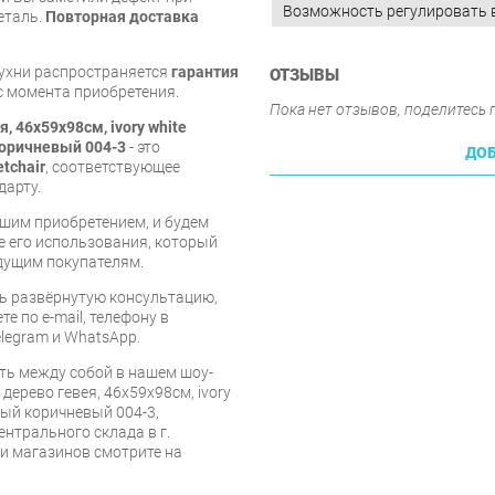
Возможность регулировать 
еталь.
Повторная доставка
кухни распространяется
гарантия
ОТЗЫВЫ
 с момента приобретения.
Пока нет отзывов, поделитесь
я, 46х59х98см, ivory white
коричневый 004-3
- это
ДОБ
etchair
, соответствующее
дарту.
шим приобретением, и будем
е его использования, который
дущим покупателям.
ь развёрнутую консультацию,
е по e-mail, телефону в
legram и WhatsApp.
ть между собой в нашем шоу-
 дерево гевея, 46х59х98см, ivory
ный коричневый 004-3,
ентрального склада в г.
 и магазинов смотрите на