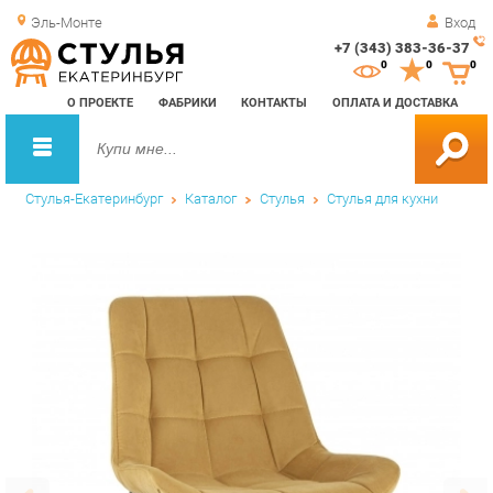
Эль-Монте
Вход
+7 (343) 383-36-37
Зак
0
0
0
обр
О ПРОЕКТЕ
ФАБРИКИ
КОНТАКТЫ
ОПЛАТА И ДОСТАВКА
зво
Стулья-Екатеринбург
Каталог
Стулья
Стулья для кухни