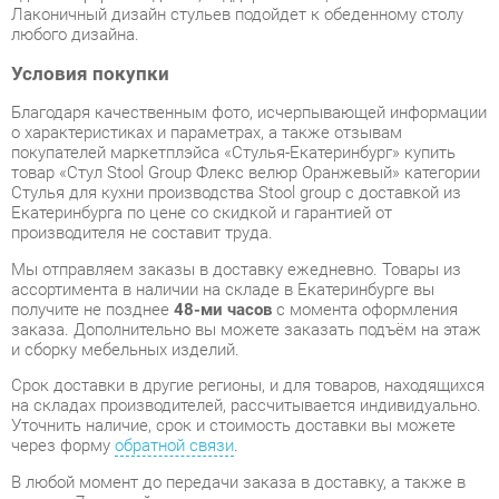
Благодаря качественным фото, исчерпывающей информации
о характеристиках и параметрах, а также отзывам
покупателей маркетплэйса «Стулья-Екатеринбург» купить
товар «Стул Stool Group Флекс велюр Оранжевый» категории
Стулья для кухни производства Stool group с доставкой из
Екатеринбурга по цене со скидкой и гарантией от
производителя не составит труда.
Мы отправляем заказы в доставку ежедневно. Товары из
ассортимента в наличии на складе в Екатеринбурге вы
получите не позднее
48-ми часов
с момента оформления
заказа. Дополнительно вы можете заказать подъём на этаж
и сборку мебельных изделий.
Срок доставки в другие регионы, и для товаров, находящихся
на складах производителей, рассчитывается индивидуально.
Уточнить наличие, срок и стоимость доставки вы можете
через форму
обратной связи
.
В любой момент до передачи заказа в доставку, а также в
течение 7-ми дней после получения заказа вы можете
изменить выбор
или принять решение об отказе от покупки.
Несмотря на качественную упаковку, стулья для кухни могут
быть повреждены при транспортировке. Если Вы заметили
дефект при приёме - мы заменим поврежденную деталь.