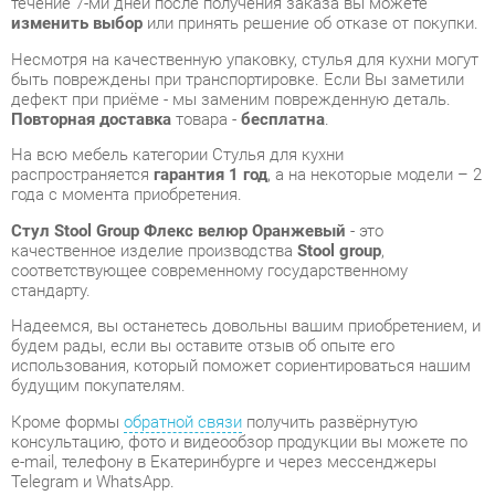
Повторная доставка
товара -
бесплатна
.
На всю мебель категории Стулья для кухни
распространяется
гарантия 1 год
, а на некоторые модели – 2
года с момента приобретения.
Стул Stool Group Флекс велюр Оранжевый
- это
качественное изделие производства
Stool group
,
соответствующее современному государственному
стандарту.
Надеемся, вы останетесь довольны вашим приобретением, и
будем рады, если вы оставите отзыв об опыте его
использования, который поможет сориентироваться нашим
будущим покупателям.
Кроме формы
обратной связи
получить развёрнутую
консультацию, фото и видеообзор продукции вы можете по
e-mail, телефону в Екатеринбурге и через мессенджеры
Telegram и WhatsApp.
Стулья для кухни также можно сравнить между собой в
нашем шоу-руме и купить Стул Stool Group Флекс велюр
Оранжевый, самостоятельно забрав его с нашего
центрального склада в г. Екатеринбург. Полный список
адресов и магазинов смотрите на странице
контактов
.