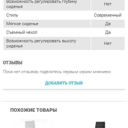
Возможность регулировать высоту
Нет
сиденья
ОТЗЫВЫ
Пока нет отзывов, поделитесь первым своим мнением.
ДОБАВИТЬ ОТЗЫВ
ПОХОЖИЕ ТОВАРЫ
Стул Цвет мебели F261-
Стул Цвет мебели F261-
С
3 Белый
3 Черный
В