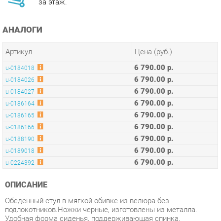
АНАЛОГИ
Артикул
Цена (руб.)
6 790.00 р.
u-0184018
6 790.00 р.
u-0184026
6 790.00 р.
u-0184027
6 790.00 р.
u-0186164
6 790.00 р.
u-0186165
6 790.00 р.
u-0186166
6 790.00 р.
u-0188190
6 790.00 р.
u-0189018
6 790.00 р.
u-0224392
ОПИСАНИЕ
Обеденный стул в мягкой обивке из велюра без
подлокотников.Ножки черные, изготовлены из металла.
Удобная форма сиденья, поддерживающая спинка.
Лаконичный дизайн стульев подойдет к обеденному столу
любого дизайна.
Условия покупки