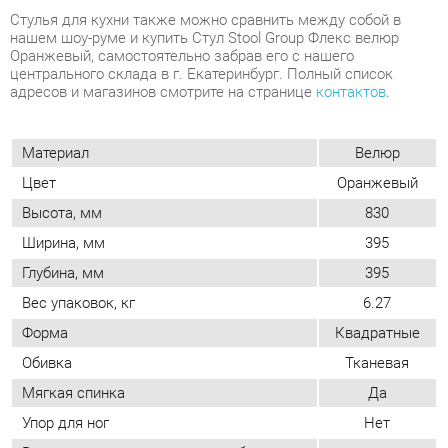
Материал
Велюр
Цвет
Оранжевый
Высота, мм
830
Ширина, мм
395
Глубина, мм
395
Вес упаковок, кг
6.27
Форма
Квадратные
Обивка
Тканевая
Мягкая спинка
Да
Упор для ног
Нет
Возможность регулировать глубину
Нет
сиденья
Стиль
Современный
Мягкое сиденье
Да
Съемный чехол
Да