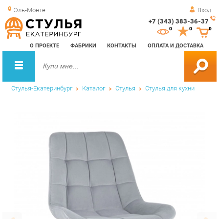
Эль-Монте
Вход
+7 (343) 383-36-37
Зак
0
0
0
обр
О ПРОЕКТЕ
ФАБРИКИ
КОНТАКТЫ
ОПЛАТА И ДОСТАВКА
зво
Стулья-Екатеринбург
Каталог
Стулья
Стулья для кухни