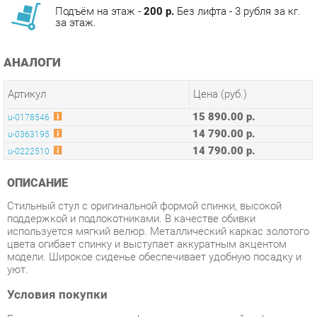
АНАЛОГИ
Артикул
Цена (руб.)
15 890.00 р.
u-0178546
14 790.00 р.
u-0363195
14 790.00 р.
u-0222510
ОПИСАНИЕ
Стильный стул с оригинальной формой спинки, высокой
поддержкой и подлокотниками. В качестве обивки
используется мягкий велюр. Металлический каркас золотого
цвета огибает спинку и выступает аккуратным акцентом
модели. Широкое сиденье обеспечивает удобную посадку и
уют.
Условия покупки
Благодаря качественным фото, исчерпывающей информации
о характеристиках и параметрах, а также отзывам
покупателей маркетплэйса «Стулья-Екатеринбург» купить
товар «Стул Stool Group Полин Светло-серый» категории