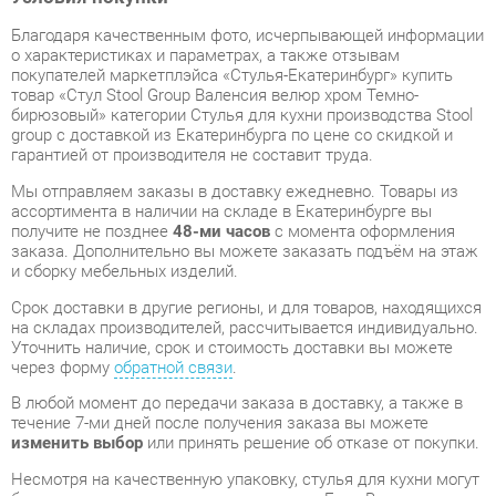
бирюзовый» категории Стулья для кухни производства Stool
group с доставкой из Екатеринбурга по цене со скидкой и
гарантией от производителя не составит труда.
Мы отправляем заказы в доставку ежедневно. Товары из
ассортимента в наличии на складе в Екатеринбурге вы
получите не позднее
48-ми часов
с момента оформления
заказа. Дополнительно вы можете заказать подъём на этаж
и сборку мебельных изделий.
Срок доставки в другие регионы, и для товаров, находящихся
на складах производителей, рассчитывается индивидуально.
Уточнить наличие, срок и стоимость доставки вы можете
через форму
обратной связи
.
В любой момент до передачи заказа в доставку, а также в
течение 7-ми дней после получения заказа вы можете
изменить выбор
или принять решение об отказе от покупки.
Несмотря на качественную упаковку, стулья для кухни могут
быть повреждены при транспортировке. Если Вы заметили
дефект при приёме - мы заменим поврежденную деталь.
Повторная доставка
товара -
бесплатна
.
На всю мебель категории Стулья для кухни
распространяется
гарантия 1 год
, а на некоторые модели – 2
года с момента приобретения.