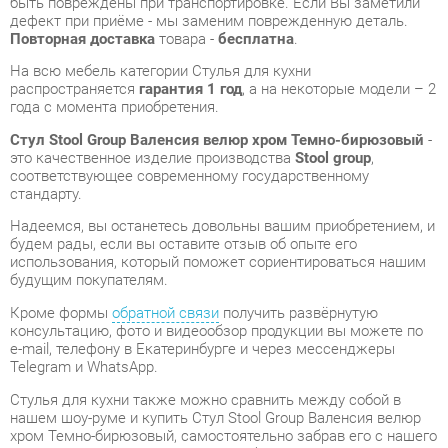
Стул Stool Group Валенсия велюр хром Темно-бирюзовый
-
это качественное изделие производства
Stool group
,
соответствующее современному государственному
стандарту.
Надеемся, вы останетесь довольны вашим приобретением, и
будем рады, если вы оставите отзыв об опыте его
использования, который поможет сориентироваться нашим
будущим покупателям.
Кроме формы
обратной связи
получить развёрнутую
консультацию, фото и видеообзор продукции вы можете по
e-mail, телефону в Екатеринбурге и через мессенджеры
Telegram и WhatsApp.
Стулья для кухни также можно сравнить между собой в
нашем шоу-руме и купить Стул Stool Group Валенсия велюр
хром Темно-бирюзовый, самостоятельно забрав его с нашего
центрального склада в г. Екатеринбург. Полный список
адресов и магазинов смотрите на странице
контактов
.
Материал
Велюр
Темно-
Цвет