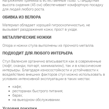
Материал обладает хорошей гигроскопичностью, не
вызывает раздражения кожи, прост в уходе.
МЕТАЛЛИЧЕСКИЕ НОЖКИ
Опора и ножки стула выполнены из прочного металла.
ПОДХОДИТ ДЛЯ ЛЮБОГО ИНТЕРЬЕРА
Стул Валенсия органично вписывается как в современные
(лофт, сканди, поп-арт, минимализм), так и в классические
интерьеры. Благодаря износостойкости и устойчивости к
воздействию внешних факторов стул можно использовать в
условиях интенсивной эксплуатации в таких местах:
кафе;
ресторанах быстрого питания;
барах;
на выездном обслуживании.
Условия покупки
Благодаря качественным фото, исчерпывающей информации
о характеристиках и параметрах, а также отзывам
покупателей маркетплэйса «Стулья-Екатеринбург» купить
товар «Стул Stool Group Валенсия велюр хром Темно-