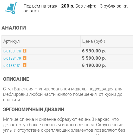
АНАЛОГИ
Артикул
Цена (руб.)
6 990.00 р.
u-0188178
5 590.00 р.
u-0188179
6 190.00 р.
u-0188181
ОПИСАНИЕ
Стул Валенсия – универсальная модель, подходящая для
меблировки любой части жилого помещения, от кухни до
спальни.
ЭРГОНОМИЧНЫЙ ДИЗАЙН
Мягкие спинка и сидение образуют единый каркас, что
делает стул более прочным и долговечным. Скругленные
углы и отсутствие скрепляющих элементов позволяют без
напряжения принимать естественные позы. Стандартная
высота сидения (45 см) обеспечивает комфортную посадку
для людей любого роста.
ОБИВКА ИЗ ВЕЛЮРА