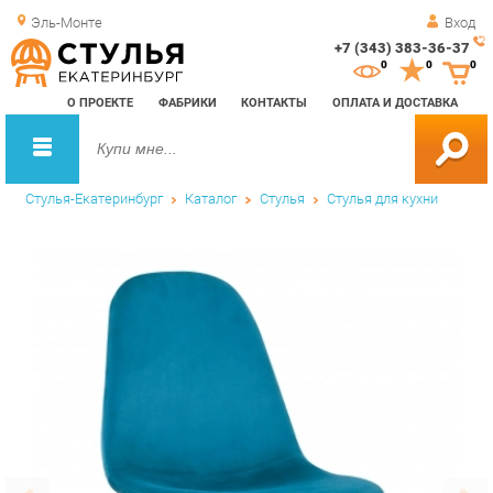
Эль-Монте
Вход
+7 (343) 383-36-37
Зак
0
0
0
обр
О ПРОЕКТЕ
ФАБРИКИ
КОНТАКТЫ
ОПЛАТА И ДОСТАВКА
зво
Стулья-Екатеринбург
Каталог
Стулья
Стулья для кухни