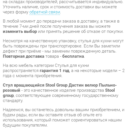
изменить выбор
или принять решение об отказе от покупки.
Несмотря на качественную упаковку, стулья для кухни могут
быть повреждены при транспортировке. Если Вы заметили
дефект при приёме - мы заменим поврежденную деталь.
Повторная доставка
товара -
бесплатна
.
На всю мебель категории Стулья для кухни
распространяется
гарантия 1 год
, а на некоторые модели – 2
года с момента приобретения.
Стул вращающийся Stool Group Дастин велюр Пыльно-
розовый
- это качественное изделие производства
Stool
group
, соответствующее современному государственному
стандарту.
Надеемся, вы останетесь довольны вашим приобретением, и
будем рады, если вы оставите отзыв об опыте его
использования, который поможет сориентироваться нашим
будущим покупателям.
Кроме формы
обратной связи
получить развёрнутую
консультацию, фото и видеообзор продукции вы можете по
e-mail, телефону в Екатеринбурге и через мессенджеры
Telegram и WhatsApp.
Стулья для кухни также можно сравнить между собой в