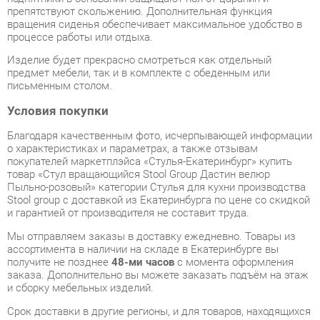
Изделие будет прекрасно смотреться как отдельный
предмет мебели, так и в комплекте с обеденным или
письменным столом.
Условия покупки
Благодаря качественным фото, исчерпывающей информации
о характеристиках и параметрах, а также отзывам
покупателей маркетплэйса «Стулья-Екатеринбург» купить
товар «Стул вращающийся Stool Group Дастин велюр
Пыльно-розовый» категории Стулья для кухни производства
Stool group с доставкой из Екатеринбурга по цене со скидкой
и гарантией от производителя не составит труда.
Мы отправляем заказы в доставку ежедневно. Товары из
ассортимента в наличии на складе в Екатеринбурге вы
получите не позднее
48-ми часов
с момента оформления
заказа. Дополнительно вы можете заказать подъём на этаж
и сборку мебельных изделий.
Срок доставки в другие регионы, и для товаров, находящихся
на складах производителей, рассчитывается индивидуально.
Уточнить наличие, срок и стоимость доставки вы можете
через форму
обратной связи
.
В любой момент до передачи заказа в доставку, а также в
течение 7-ми дней после получения заказа вы можете