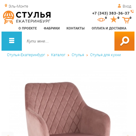
Эль-Монте
Вход
+7 (343) 383-36-37
Зак
0
0
0
обр
О ПРОЕКТЕ
ФАБРИКИ
КОНТАКТЫ
ОПЛАТА И ДОСТАВКА
зво
Стулья-Екатеринбург
Каталог
Стулья
Стулья для кухни