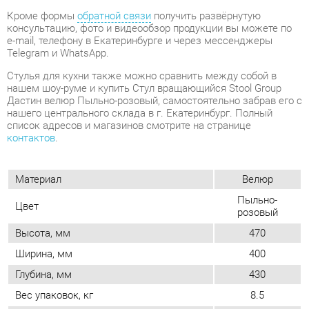
нашем шоу-руме и купить Стул вращающийся Stool Group
Дастин велюр Пыльно-розовый, самостоятельно забрав его с
нашего центрального склада в г. Екатеринбург. Полный
список адресов и магазинов смотрите на странице
контактов
.
Материал
Велюр
Пыльно-
Цвет
розовый
Высота, мм
470
Ширина, мм
400
Глубина, мм
430
Вес упаковок, кг
8.5
Форма
Квадратные
Обивка
Тканевая
Мягкая спинка
Да
Упор для ног
Нет
Возможность регулировать глубину