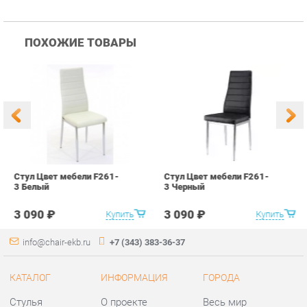
Стул Цвет мебели F261-
Стул Цвет мебели F261-
С
3 Белый
3 Черный
В
3 090 ₽
3 090 ₽
Купить
Купить
info@chair-ekb.ru
+7 (343) 383-36-37
КАТАЛОГ
ИНФОРМАЦИЯ
ГОРОДА
Стулья
О проекте
Весь мир
Столы
Контакты
Екатеринбург
Кресла
Дизайн
Аксессуары
Доставка и Оплата
Банкетки
Скидки и Акции
Табуреты
Политика
Пуфы
Гарантия