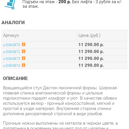
АНАЛОГИ
Артикул
Цена (руб.)
11 290.00 р.
u-0363870
11 290.00 р.
u-0363872
11 290.00 р.
u-0363873
11 290.00 р.
u-0363874
ОПИСАНИЕ
Вращающийся стул Дастин лаконичной формы. Широкая
плавная спинка анатомической формы и цельные
подлокотники подарят комфорт и уют. В качестве обивки
используется велюр - прочный износостойкий, мягкий и
простой в уходе материал. Внутренняя сторона спинки
дополнена декоративной строчкой в виде ромбов.
Прочные ножки выполнены из металла в черном цвете, а
подпятники в основании защищают пол от царапин и
препятствуют скольжению. Дополнительная функция
вращения сиденья обеспечивает максимальное удобство в
процессе работы или отдыха.