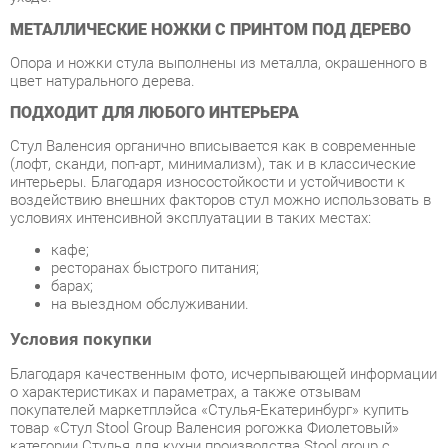
ПОДХОДИТ ДЛЯ ЛЮБОГО ИНТЕРЬЕРА
Стул Валенсия органично вписывается как в современные
(лофт, сканди, поп-арт, минимализм), так и в классические
интерьеры. Благодаря износостойкости и устойчивости к
воздействию внешних факторов стул можно использовать в
условиях интенсивной эксплуатации в таких местах:
кафе;
ресторанах быстрого питания;
барах;
на выездном обслуживании.
Условия покупки
Благодаря качественным фото, исчерпывающей информации
о характеристиках и параметрах, а также отзывам
покупателей маркетплэйса «Стулья-Екатеринбург» купить
товар «Стул Stool Group Валенсия рогожка Фиолетовый»
категории Стулья для кухни производства Stool group с
доставкой из Екатеринбурга по цене со скидкой и гарантией
от производителя не составит труда.
Мы отправляем заказы в доставку ежедневно. Товары из
ассортимента в наличии на складе в Екатеринбурге вы
получите не позднее
48-ми часов
с момента оформления