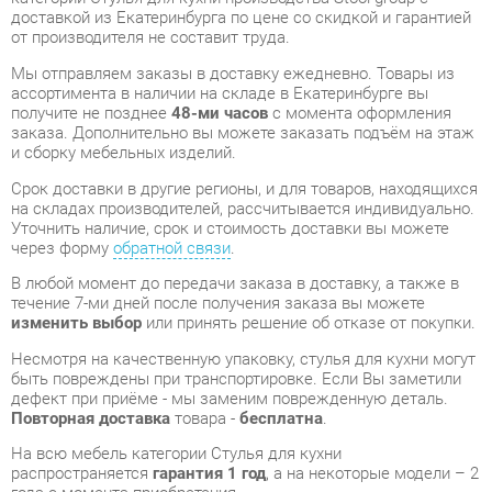
заказа. Дополнительно вы можете заказать подъём на этаж
и сборку мебельных изделий.
Срок доставки в другие регионы, и для товаров, находящихся
на складах производителей, рассчитывается индивидуально.
Уточнить наличие, срок и стоимость доставки вы можете
через форму
обратной связи
.
В любой момент до передачи заказа в доставку, а также в
течение 7-ми дней после получения заказа вы можете
изменить выбор
или принять решение об отказе от покупки.
Несмотря на качественную упаковку, стулья для кухни могут
быть повреждены при транспортировке. Если Вы заметили
дефект при приёме - мы заменим поврежденную деталь.
Повторная доставка
товара -
бесплатна
.
На всю мебель категории Стулья для кухни
распространяется
гарантия 1 год
, а на некоторые модели – 2
года с момента приобретения.
Стул Stool Group Валенсия рогожка Фиолетовый
- это
качественное изделие производства
Stool group
,
соответствующее современному государственному
стандарту.
Надеемся, вы останетесь довольны вашим приобретением, и