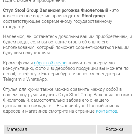
будем рады, если вы оставите отзыв об опыте его
использования, который поможет сориентироваться нашим
будущим покупателям.
Кроме формы
обратной связи
получить развёрнутую
консультацию, фото и видеообзор продукции вы можете по
e-mail, телефону в Екатеринбурге и через мессенджеры
Telegram и WhatsApp.
Стулья для кухни также можно сравнить между собой в
нашем шоу-руме и купить Стул Stool Group Валенсия рогожка
Фиолетовый, самостоятельно забрав его с нашего
центрального склада в г. Екатеринбург. Полный список
адресов и магазинов смотрите на странице
контактов
.
Материал
Рогожка
Цвет
Фиолетовый
Высота, мм
430
Вес упаковок, кг
6
Объем упаковок, м3
0.07
Форма
Квадратные