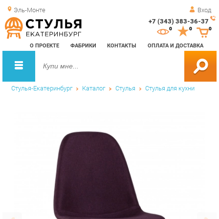
Эль-Монте
Вход
+7 (343) 383-36-37
Зак
0
0
0
обр
О ПРОЕКТЕ
ФАБРИКИ
КОНТАКТЫ
ОПЛАТА И ДОСТАВКА
зво
Стулья-Екатеринбург
Каталог
Стулья
Стулья для кухни