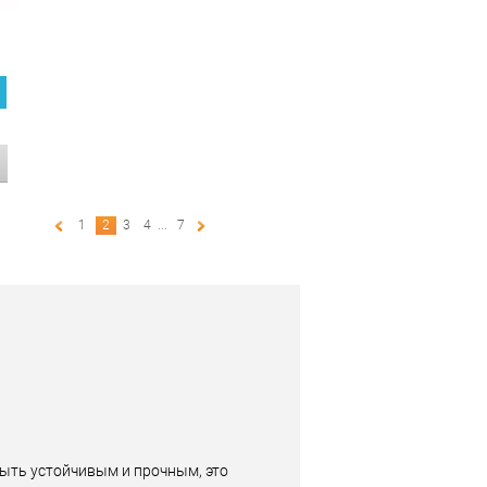
1
2
3
4
...
7
быть устойчивым и прочным, это