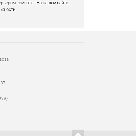
ерьером комнаты. На нашем сайте
ажности.
воза
-37
T+5)