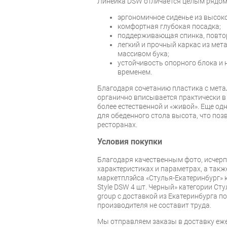
Линейка DSW отличается целым рядом
эргономичное сиденье из высок
комфортная глубокая посадка;
поддерживающая спинка, повто
легкий и прочный каркас из мет
массивом бука;
устойчивость опорного блока и
временем.
Благодаря сочетанию пластика с мета
органично вписывается практически в
более естественной и «живой». Еще од
для обеденного стола высота, что поз
ресторанах.
Условия покупки
Благодаря качественным фото, исче
характеристиках и параметрах, а так
маркетплэйса «Стулья-Екатеринбург» к
Style DSW 4 шт. Черный» категории Сту
group с доставкой из Екатеринбурга по
производителя не составит труда.
Мы отправляем заказы в доставку еже