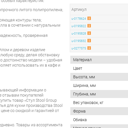
 особых характеристик:
Артикул
опрочного литого полипропилена;
u-0178624
ряющая контуры тела;
алла в сочетании с натуральным
u-0195822
u-0195828
 надежность, проверенная
u-0195832
u-0277575
ллом и деревом изделие
 любую среду, делая обстановку
Материал
но достоинство модели – удобная
воляет использовать их в кафе и
Цвет
Высота, мм
Ширина, мм
рпывающей информации о
Глубина, мм
же отзывам покупателей
упить товар «Стул Stool Group
Вес упаковок, кг
лья для кухни производства Stool
 цене со скидкой и гарантией от
Форма
Обивка
дневно. Товары из ассортимента