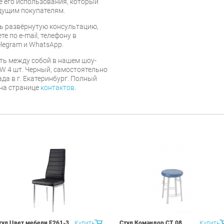
е его использования, который
дущим покупателям.
ь развёрнутую консультацию,
е по e-mail, телефону в
legram и WhatsApp.
ть между собой в нашем шоу-
DSW 4 шт. Черный, самостоятельно
ада в г. Екатеринбург. Полный
 на странице
контактов
.
тул Цвет мебели F261-3
Купить
Стул Командор СТ 08
Купить