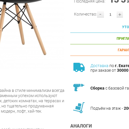
Последняя цена:
-
+
Количество:
УТО
ПРИГЛ
ГАРАН
Доставка
по
г. Екат
при заказе от
30000 
Сборка
с базовой г
зайна в стиле минимализм всегда
еизменным успехом используют
х, детских комнатах, на террасах и
, но тщательно продуманная
Подъём на этаж -
20
модерн, лофт, хай-тек.
АНАЛОГИ