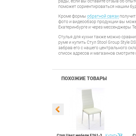
рады, если вы оставите отзыв об опыт
поможет сориентироваться нашим бу
Кроме формы
обратной связи
получит
фото и видеообзор продукции вы может
Екатеринбурге и через мессенджеры Te
Стулья для кухни также можно сравни
руме и купить Стул Stool Group Style 
забрав его с нашего центрального скл
список адресов и магазинов смотрите
ПОХОЖИЕ ТОВАРЫ
 Маэстро 1
Купить
Стул Цвет мебели F261-3
Купить
С