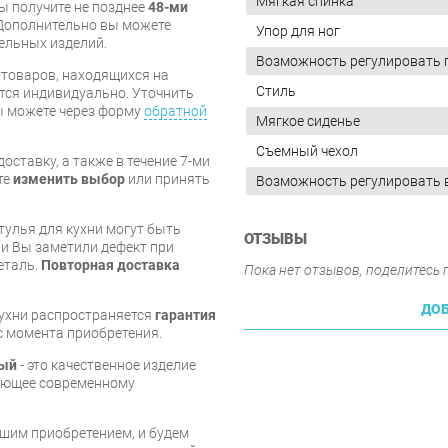
Мягкая спинка
вы получите не позднее
48-ми
Дополнительно вы можете
Упор для ног
бельных изделий.
Возможность регулировать 
я товаров, находящихся на
Стиль
тся индивидуально. Уточнить
вы можете через форму
обратной
Мягкое сиденье
Съемный чехол
оставку, а также в течение 7-ми
те
изменить выбор
или принять
Возможность регулировать 
тулья для кухни могут быть
ОТЗЫВЫ
и Вы заметили дефект при
еталь.
Повторная доставка
Пока нет отзывов, поделитесь
ДОБ
кухни распространяется
гарантия
 с момента приобретения.
ный
- это качественное изделие
вующее современному
шим приобретением, и будем