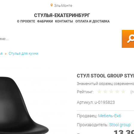
Эль-Монте
СТУЛЬЯ-ЕКАТЕРИНБУРГ
О ПРОЕКТЕ
ФАБРИКИ
КОНТАКТЫ
ОПЛАТА И ДОСТАВКА
ья
Стулья для кухни
СТУЛ STOOL GROUP STY
Знаменитый образец современног
Рейтинг:
(
Артикул:
u-0195823
Продавец:
Мебель-Екб
Производитель:
Stool group
13 3