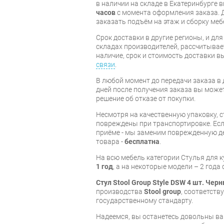
в наличии на складе в Екатеринбурге 
часов
с момента оформления заказа. 
заказать подъём на этаж и сборку ме
Срок доставки в другие регионы, и дл
складах производителей, рассчитывае
наличие, срок и стоимость доставки 
связи
.
В любой момент до передачи заказа в д
дней после получения заказа вы може
решение об отказе от покупки.
Несмотря на качественную упаковку, с
повреждены при транспортировке. Есл
приёме - мы заменим поврежденную д
товара -
бесплатна
.
На всю мебель категории Стулья для 
1 год
, а на некоторые модели – 2 года
Стул Stool Group Style DSW 4 шт. Чер
производства
Stool group
, соответст
государственному стандарту.
Надеемся, вы останетесь довольны ва