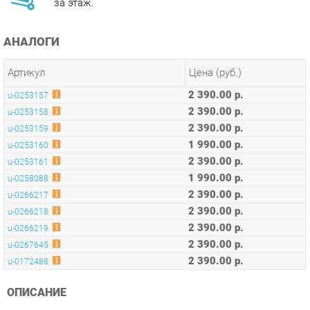
АНАЛОГИ
Артикул
Цена (руб.)
2 390.00 р.
u-0253157
2 390.00 р.
u-0253158
2 390.00 р.
u-0253159
1 990.00 р.
u-0253160
2 390.00 р.
u-0253161
1 990.00 р.
u-0258088
2 390.00 р.
u-0266217
2 390.00 р.
u-0266218
2 390.00 р.
u-0266219
2 390.00 р.
u-0267645
2 390.00 р.
u-0172488
ОПИСАНИЕ
Знаменитый образец современного дизайна в стиле
минимализм. Дизайнеры и декораторы с неизменным
успехом используют стул DSW в гостиных, кухнях, кабинетах,
детских комнатах, на террасах и в публичных помещениях.