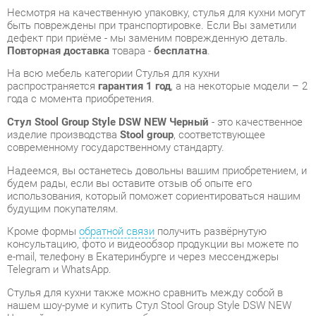
распространяется
гарантия 1 год
, а на некоторые модели – 2
года с момента приобретения.
Стул Stool Group Style DSW NEW Черный
- это качественное
изделие производства
Stool group
, соответствующее
современному государственному стандарту.
Надеемся, вы останетесь довольны вашим приобретением, и
будем рады, если вы оставите отзыв об опыте его
использования, который поможет сориентироваться нашим
будущим покупателям.
Кроме формы
обратной связи
получить развёрнутую
консультацию, фото и видеообзор продукции вы можете по
e-mail, телефону в Екатеринбурге и через мессенджеры
Telegram и WhatsApp.
Стулья для кухни также можно сравнить между собой в
нашем шоу-руме и купить Стул Stool Group Style DSW NEW
Черный, самостоятельно забрав его с нашего центрального
склада в г. Екатеринбург. Полный список адресов и
магазинов смотрите на странице
контактов
.
Материал
Пластик
Цвет
Чёрный