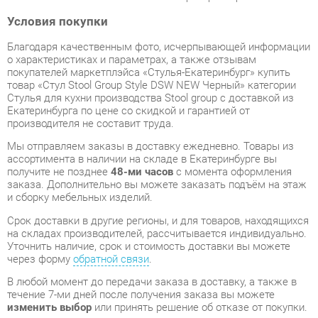
покупателей маркетплэйса «Стулья-Екатеринбург» купить
товар «Стул Stool Group Style DSW NEW Черный» категории
Стулья для кухни производства Stool group с доставкой из
Екатеринбурга по цене со скидкой и гарантией от
производителя не составит труда.
Мы отправляем заказы в доставку ежедневно. Товары из
ассортимента в наличии на складе в Екатеринбурге вы
получите не позднее
48-ми часов
с момента оформления
заказа. Дополнительно вы можете заказать подъём на этаж
и сборку мебельных изделий.
Срок доставки в другие регионы, и для товаров, находящихся
на складах производителей, рассчитывается индивидуально.
Уточнить наличие, срок и стоимость доставки вы можете
через форму
обратной связи
.
В любой момент до передачи заказа в доставку, а также в
течение 7-ми дней после получения заказа вы можете
изменить выбор
или принять решение об отказе от покупки.
Несмотря на качественную упаковку, стулья для кухни могут
быть повреждены при транспортировке. Если Вы заметили
дефект при приёме - мы заменим поврежденную деталь.
Повторная доставка
товара -
бесплатна
.
На всю мебель категории Стулья для кухни