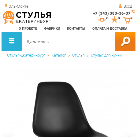
Эль-Монте
Вход
+7 (343) 383-36-37
Зак
0
0
0
обр
О ПРОЕКТЕ
ФАБРИКИ
КОНТАКТЫ
ОПЛАТА И ДОСТАВКА
зво
Стулья-Екатеринбург
Каталог
Стулья
Стулья для кухни