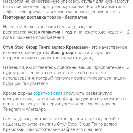
распространяется
гарантия 1 год
, а на некоторые модели – 2
года с момента приобретения.
Стул Stool Group Танго велюр Кремовый
- это качественное
изделие производства
Stool group
, соответствующее
современному государственному стандарту.
Надеемся, вы останетесь довольны вашим приобретением, и
будем рады, если вы оставите отзыв об опыте его
использования, который поможет сориентироваться нашим
будущим покупателям.
Кроме формы
обратной связи
получить развёрнутую
консультацию, фото и видеообзор продукции вы можете по
e-mail, телефону в Екатеринбурге и через мессенджеры
Telegram и WhatsApp.
Стулья для кухни также можно сравнить между собой в
нашем шоу-руме и купить Стул Stool Group Танго велюр
Кремовый, самостоятельно забрав его с нашего
центрального склада в г. Екатеринбург. Полный список
адресов и магазинов смотрите на странице
контактов
.
Материал
Велюр