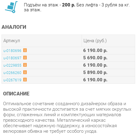
АНАЛОГИ
Артикул
Цена (руб.)
6 190.00 р.
u-0180696
5 690.00 р.
u-0180697
6 190.00 р.
u-0229855
5 890.00 р.
u-0266260
6 190.00 р.
u-0267619
ОПИСАНИЕ
Оптимальное сочетание созданного дизайнером образа и
высокой практичности достигается за счет мягких округлых
форм, сглаженных линий и комплектующих материалов
превосходного качества. Металлический каркас
обеспечивает надежную поддержку, а износостойкая
велюровая обивка не требует особого ухода.
Условия покупки
Благодаря качественным фото, исчерпывающей информации
о характеристиках и параметрах, а также отзывам