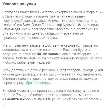
покупателей маркетплэйса «Стулья-Екатеринбург» купить
товар «Стул Stool Group Танго велюр Кремовый» категории
Стулья для кухни производства Stool group с доставкой из
Екатеринбурга по цене со скидкой и гарантией от
производителя не составит труда.
Мы отправляем заказы в доставку ежедневно. Товары из
ассортимента в наличии на складе в Екатеринбурге вы
получите не позднее
48-ми часов
с момента оформления
заказа. Дополнительно вы можете заказать подъём на этаж
и сборку мебельных изделий.
Срок доставки в другие регионы, и для товаров, находящихся
на складах производителей, рассчитывается индивидуально.
Уточнить наличие, срок и стоимость доставки вы можете
через форму
обратной связи
.
В любой момент до передачи заказа в доставку, а также в
течение 7-ми дней после получения заказа вы можете
изменить выбор
или принять решение об отказе от покупки.
Несмотря на качественную упаковку, стулья для кухни могут
быть повреждены при транспортировке. Если Вы заметили
дефект при приёме - мы заменим поврежденную деталь.
Повторная доставка
товара -
бесплатна
.
На всю мебель категории Стулья для кухни