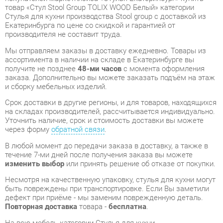
Мы отправляем заказы в доставку ежедневно. Товары из
ассортимента в наличии на складе в Екатеринбурге вы
получите не позднее
48-ми часов
с момента оформления
заказа. Дополнительно вы можете заказать подъём на этаж
и сборку мебельных изделий.
Срок доставки в другие регионы, и для товаров, находящихся
на складах производителей, рассчитывается индивидуально.
Уточнить наличие, срок и стоимость доставки вы можете
через форму
обратной связи
.
В любой момент до передачи заказа в доставку, а также в
течение 7-ми дней после получения заказа вы можете
изменить выбор
или принять решение об отказе от покупки.
Несмотря на качественную упаковку, стулья для кухни могут
быть повреждены при транспортировке. Если Вы заметили
дефект при приёме - мы заменим поврежденную деталь.
Повторная доставка
товара -
бесплатна
.
На всю мебель категории Стулья для кухни
распространяется
гарантия 1 год
, а на некоторые модели – 2
года с момента приобретения.
Стул Stool Group TOLIX WOOD Белый
- это качественное
изделие производства
Stool group
, соответствующее