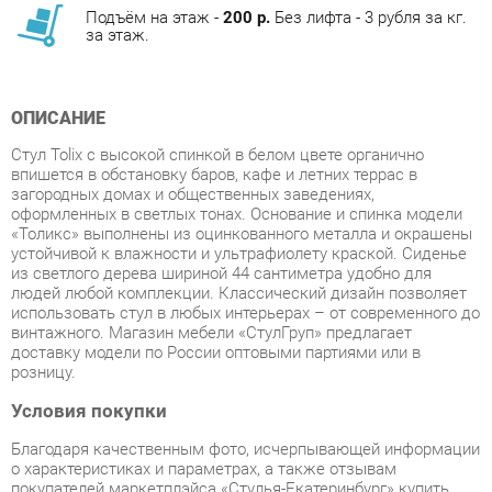
ОПИСАНИЕ
Стул Tolix с высокой спинкой в белом цвете органично
впишется в обстановку баров, кафе и летних террас в
загородных домах и общественных заведениях,
оформленных в светлых тонах. Основание и спинка модели
«Толикс» выполнены из оцинкованного металла и окрашены
устойчивой к влажности и ультрафиолету краской. Сиденье
из светлого дерева шириной 44 сантиметра удобно для
людей любой комплекции. Классический дизайн позволяет
использовать стул в любых интерьерах – от современного до
винтажного. Магазин мебели «СтулГруп» предлагает
доставку модели по России оптовыми партиями или в
розницу.
Условия покупки
Благодаря качественным фото, исчерпывающей информации
о характеристиках и параметрах, а также отзывам
покупателей маркетплэйса «Стулья-Екатеринбург» купить
товар «Стул Stool Group TOLIX WOOD Белый» категории
Стулья для кухни производства Stool group с доставкой из
Екатеринбурга по цене со скидкой и гарантией от
производителя не составит труда.