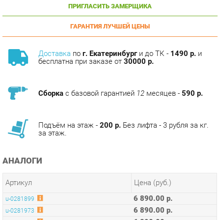
ГАРАНТИЯ ЛУЧШЕЙ ЦЕНЫ
Доставка
по
г. Екатеринбург
и до ТК -
1490 р.
и
бесплатна при заказе от
30000 р.
Сборка
с базовой гарантией
12
месяцев -
590 р.
Подъём на этаж -
200 р.
Без лифта - 3 рубля за кг.
за этаж.
АНАЛОГИ
Артикул
Цена (руб.)
6 890.00 р.
u-0281899
6 890.00 р.
u-0281973
6 890.00 р.
u-0281975
6 890.00 р.
u-0281977