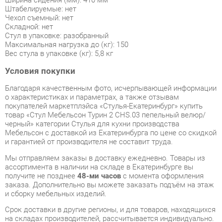
Максимальная нагрузка до (кг): 150
Вес стула в упаковке (кг): 5,8 кг
Условия покупки
Благодаря качественным фото, исчерпывающей информации
о характеристиках и параметрах, а также отзывам
покупателей маркетплэйса «Стулья-Екатеринбург» купить
товар «Стул Мебельсон Турин 2 CHS.03 пепельный велюр/
черный» категории Стулья для кухни производства
Мебельсон с доставкой из Екатеринбурга по цене со скидкой
и гарантией от производителя не составит труда.
Мы отправляем заказы в доставку ежедневно. Товары из
ассортимента в наличии на складе в Екатеринбурге вы
получите не позднее
48-ми часов
с момента оформления
заказа. Дополнительно вы можете заказать подъём на этаж
и сборку мебельных изделий.
Срок доставки в другие регионы, и для товаров, находящихся
на складах производителей, рассчитывается индивидуально.
Уточнить наличие, срок и стоимость доставки вы можете
через форму
обратной связи
.
В любой момент до передачи заказа в доставку, а также в
течение 7-ми дней после получения заказа вы можете