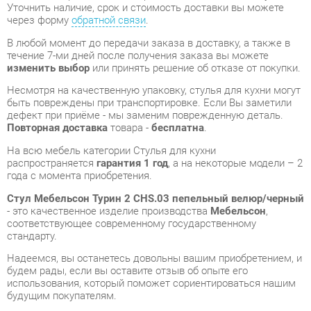
изменить выбор
или принять решение об отказе от покупки.
Несмотря на качественную упаковку, стулья для кухни могут
быть повреждены при транспортировке. Если Вы заметили
дефект при приёме - мы заменим поврежденную деталь.
Повторная доставка
товара -
бесплатна
.
На всю мебель категории Стулья для кухни
распространяется
гарантия 1 год
, а на некоторые модели – 2
года с момента приобретения.
Стул Мебельсон Турин 2 CHS.03 пепельный велюр/черный
- это качественное изделие производства
Мебельсон
,
соответствующее современному государственному
стандарту.
Надеемся, вы останетесь довольны вашим приобретением, и
будем рады, если вы оставите отзыв об опыте его
использования, который поможет сориентироваться нашим
будущим покупателям.
Кроме формы
обратной связи
получить развёрнутую
консультацию, фото и видеообзор продукции вы можете по
e-mail, телефону в Екатеринбурге и через мессенджеры
Telegram и WhatsApp.
Стулья для кухни также можно сравнить между собой в