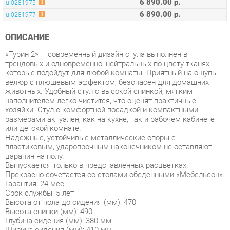
ОПИСАНИЕ
«Турин 2» – современный дизайн стула выполнен в
трендовых и одновременно, нейтральных по цвету тканях,
которые подойдут для любой комнаты. Приятный на ощупь
велюр с плюшевым эффектом, безопасен для домашних
животных. Удобный стул с высокой спинкой, мягким
наполнителем легко чистится, что оценят практичные
хозяйки. Стул с комфортной посадкой и компактными
размерами актуален, как на кухне, так и рабочем кабинете
или детской комнате.
Надежные, устойчивые металлические опоры с
пластиковым, ударопрочным наконечником не оставляют
царапин на полу.
Выпускается только в представленных расцветках.
Прекрасно сочетается со столами обеденными «Мебельсон».
Гарантия: 24 мес.
Срок службы: 5 лет
Высота от пола до сидения (мм): 470
Высота спинки (мм): 490
Глубина сидения (мм): 380 мм
Ширина сидения (мм): 410 мм
Штабелируемые: нет
Чехол съемный: нет
Складной: нет
Стул в упаковке: разобранный