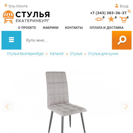
Эль-Монте
Вход
+7 (343) 383-36-37
Зак
0
0
0
обр
О ПРОЕКТЕ
ФАБРИКИ
КОНТАКТЫ
ОПЛАТА И ДОСТАВКА
зво
Стулья-Екатеринбург
Каталог
Стулья
Стулья для кухни