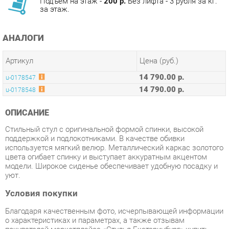
АНАЛОГИ
Артикул
Цена (руб.)
14 790.00 р.
u-0178547
14 790.00 р.
u-0178548
ОПИСАНИЕ
Стильный стул с оригинальной формой спинки, высокой
поддержкой и подлокотниками. В качестве обивки
используется мягкий велюр. Металлический каркас золотого
цвета огибает спинку и выступает аккуратным акцентом
модели. Широкое сиденье обеспечивает удобную посадку и
уют.
Условия покупки
Благодаря качественным фото, исчерпывающей информации
о характеристиках и параметрах, а также отзывам
покупателей маркетплэйса «Стулья-Екатеринбург» купить
товар «Стул мягкий Stool Group Эвита Серый» категории
Стулья для кухни производства Stool group с доставкой из
Екатеринбурга по цене со скидкой и гарантией от
производителя не составит труда.