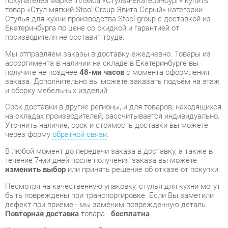
Мы отправляем заказы в доставку ежедневно. Товары из
ассортимента в наличии на складе в Екатеринбурге вы
получите не позднее
48-ми часов
с момента оформления
заказа. Дополнительно вы можете заказать подъём на этаж
и сборку мебельных изделий.
Срок доставки в другие регионы, и для товаров, находящихся
на складах производителей, рассчитывается индивидуально.
Уточнить наличие, срок и стоимость доставки вы можете
через форму
обратной связи
.
В любой момент до передачи заказа в доставку, а также в
течение 7-ми дней после получения заказа вы можете
изменить выбор
или принять решение об отказе от покупки.
Несмотря на качественную упаковку, стулья для кухни могут
быть повреждены при транспортировке. Если Вы заметили
дефект при приёме - мы заменим поврежденную деталь.
Повторная доставка
товара -
бесплатна
.
На всю мебель категории Стулья для кухни
распространяется
гарантия 1 год
, а на некоторые модели – 2
года с момента приобретения.
Стул мягкий Stool Group Эвита Серый
- это качественное
изделие производства
Stool group
, соответствующее