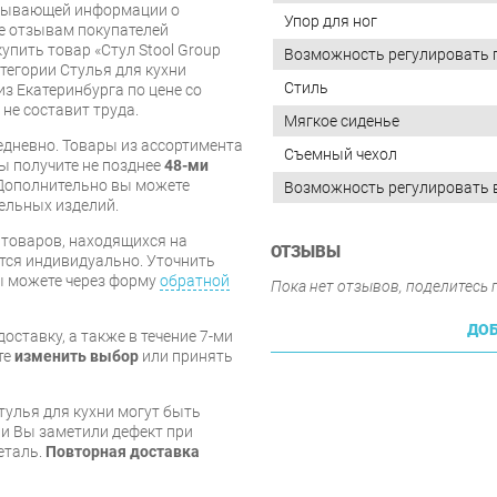
рпывающей информации о
Упор для ног
же отзывам покупателей
упить товар «Стул Stool Group
Возможность регулировать 
тегории Стулья для кухни
Стиль
из Екатеринбурга по цене со
 не составит труда.
Мягкое сиденье
дневно. Товары из ассортимента
Съемный чехол
вы получите не позднее
48-ми
Дополнительно вы можете
Возможность регулировать 
бельных изделий.
я товаров, находящихся на
ОТЗЫВЫ
тся индивидуально. Уточнить
вы можете через форму
обратной
Пока нет отзывов, поделитесь
ДОБ
оставку, а также в течение 7-ми
те
изменить выбор
или принять
тулья для кухни могут быть
и Вы заметили дефект при
еталь.
Повторная доставка