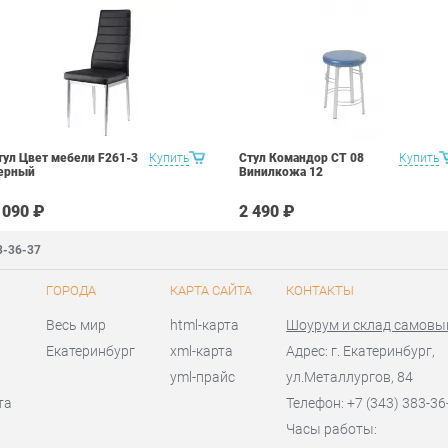
тул Цвет мебели F261-3
Купить
Стул Командор СТ 08
Купить
ерный
Винилкожа 12
 090 ₽
2 490 ₽
3-36-37
ГОРОДА
КАРТА САЙТА
КОНТАКТЫ
Весь мир
html-карта
Шоурум и склад самовы
Екатеринбург
xml-карта
Адрес: г. Екатеринбург,
yml-прайс
ул.Металлургов, 84
та
Телефон: +7 (343) 383-36
Часы работы: