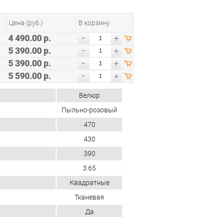
Цена (руб.)
В корзину
-
4 490.00 р.
+
-
5 390.00 р.
+
-
5 390.00 р.
+
-
5 590.00 р.
+
Велюр
Пыльно-розовый
470
430
390
3.65
Квадратные
Тканевая
Да