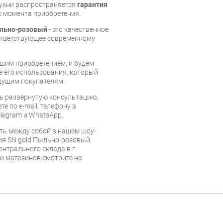
кухни распространяется
гарантия
 с момента приобретения.
ыльно-розовый
- это качественное
ответствующее современному
шим приобретением, и будем
е его использования, который
дущим покупателям.
ь развёрнутую консультацию,
е по e-mail, телефону в
legram и WhatsApp.
ть между собой в нашем шоу-
сия SN gold Пыльно-розовый,
ентрального склада в г.
 и магазинов смотрите на