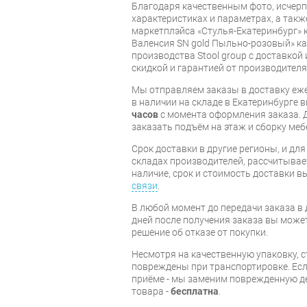
Благодаря качественным фото, исче
характеристиках и параметрах, а так
маркетплэйса «Стулья-Екатеринбург» к
Валенсия SN gold Пыльно-розовый» ка
производства Stool group с доставкой 
скидкой и гарантией от производителя
Мы отправляем заказы в доставку еже
в наличии на складе в Екатеринбурге 
часов
с момента оформления заказа. 
заказать подъём на этаж и сборку ме
Срок доставки в другие регионы, и дл
складах производителей, рассчитывае
наличие, срок и стоимость доставки 
связи
.
В любой момент до передачи заказа в д
дней после получения заказа вы може
решение об отказе от покупки.
Несмотря на качественную упаковку, с
повреждены при транспортировке. Есл
приёме - мы заменим поврежденную д
товара -
бесплатна
.