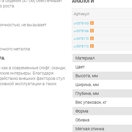
АНАЛОГИ
а сидения (47 см) обеспечивает
 роста.
Артикул
u-0378163
пичностью, не вызывает
u-0378166
u-0378170
u-0378172
очного металла.
РА
Материал
Цвет
как в современные (лофт, сканди,
ческие интерьеры. Благодаря
Высота, мм
здействию внешних факторов стул
сивной эксплуатации в таких
Ширина, мм
Глубина, мм
Вес упаковок, кг
Форма
Обивка
Мягкая спинка