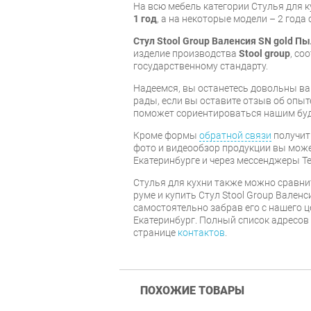
На всю мебель категории Стулья для 
1 год
, а на некоторые модели – 2 года
Стул Stool Group Валенсия SN gold П
изделие производства
Stool group
, со
государственному стандарту.
Надеемся, вы останетесь довольны ва
рады, если вы оставите отзыв об опыт
поможет сориентироваться нашим бу
Кроме формы
обратной связи
получит
фото и видеообзор продукции вы может
Екатеринбурге и через мессенджеры Te
Стулья для кухни также можно сравни
руме и купить Стул Stool Group Вален
самостоятельно забрав его с нашего ц
Екатеринбург. Полный список адресов
странице
контактов
.
ПОХОЖИЕ ТОВАРЫ