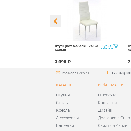
 Маэстро 1
Купить
Стул Цвет мебели F261-3
Купить
С
ый
Белый
Ч
₽
3 090 ₽
3
info@chair-ekb.ru
+7 (343) 38
КАТАЛОГ
ИНФОРМАЦИЯ
Стулья
О проекте
Столы
Контакты
Кресла
Дизайн
Аксессуары
Доставка и Опла
Банкетки
Скидки и Акции