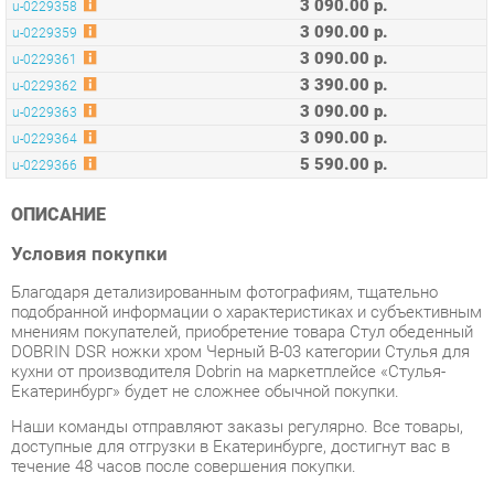
3 390.00 р.
u-0229362
3 090.00 р.
u-0229363
3 090.00 р.
u-0229364
5 590.00 р.
u-0229366
ОПИСАНИЕ
Условия покупки
Благодаря детализированным фотографиям, тщательно
подобранной информации о характеристиках и субъективным
мнениям покупателей, приобретение товара Стул обеденный
DOBRIN DSR ножки хром Черный B-03 категории Стулья для
кухни от производителя Dobrin на маркетплейсе «Стулья-
Екатеринбург» будет не сложнее обычной покупки.
Наши команды отправляют заказы регулярно. Все товары,
доступные для отгрузки в Екатеринбурге, достигнут вас в
течение 48 часов после совершения покупки.
Время доставки в дальние регионы и товары со складов
производителей требуют индивидуального учета. Вы можете
уточнить все детали - наличие, сроки и стоимость доставки,
обратившись к нам через форму
обратной связи
.