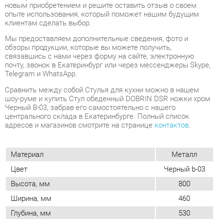
связавшись с нами через форму на сайте, электронную
почту, звонок в Екатеринбург или через мессенджеры Skype,
Telegram и WhatsApp.
Cравнить между собой Стулья для кухни можно в нашем
шоу-руме и купить Стул обеденный DOBRIN DSR ножки хром
Черный B-03, забрав его самостоятельно с нашего
центрального склада в Екатеринбурге. Полный список
адресов и магазинов смотрите на странице
контактов
.
Материал
Металл
Цвет
Черный b-03
Высота, мм
800
Ширина, мм
460
Глубина, мм
530
Вес упаковок, кг
7
Объем упаковок, м3
0.3
Форма
Квадратные
Обивка
Пластиковая