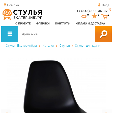
Помона
Вход
+7 (343) 383-36-37
Зак
0
0
0
обр
О ПРОЕКТЕ
ФАБРИКИ
КОНТАКТЫ
ОПЛАТА И ДОСТАВКА
зво
Стулья-Екатеринбург
Каталог
Стулья
Стулья для кухни