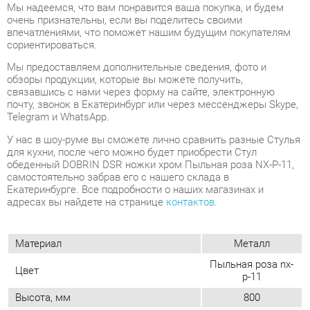
обзоры продукции, которые вы можете получить,
связавшись с нами через форму на сайте, электронную
почту, звонок в Екатеринбург или через мессенджеры Skype,
Telegram и WhatsApp.
У нас в шоу-руме вы сможете лично сравнить разные Стулья
для кухни, после чего можно будет приобрести Стул
обеденный DOBRIN DSR ножки хром Пыльная роза NX-P-11,
самостоятельно забрав его с нашего склада в
Екатеринбурге. Все подробности о наших магазинах и
адресах вы найдете на странице
контактов
.
Материал
Металл
Пыльная роза nx-
Цвет
p-11
Высота, мм
800
Ширина, мм
460
Глубина, мм
530
Вес упаковок, кг
7
Объем упаковок, м3
0.3