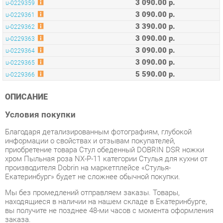
3 090.00 р.
u-0229363
3 090.00 р.
u-0229364
3 090.00 р.
u-0229365
5 590.00 р.
u-0229366
ОПИСАНИЕ
Условия покупки
Благодаря детализированным фотографиям, глубокой
информации о свойствах и отзывам покупателей,
приобретение товара Стул обеденный DOBRIN DSR ножки
хром Пыльная роза NX-P-11 категории Стулья для кухни от
производителя Dobrin на маркетплейсе «Стулья-
Екатеринбург» будет не сложнее обычной покупки.
Мы без промедлений отправляем заказы. Товары,
находящиеся в наличии на нашем складе в Екатеринбурге,
вы получите не позднее 48-ми часов с момента оформления
заказа.
Срок доставки до отдалённых регионов, а также для товаров,
находящихся на складах производителей, вычисляется
индивидуально. Чтобы узнать подробности о наличии, сроках
и стоимости доставки, используйте нашу форму
обратной