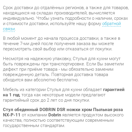
связи
.
В любой момент до начала процесса доставки, а также в
течение 7-ми дней после получения заказа вы можете
пересмотреть свой выбор или отказаться от покупки.
Несмотря на надежную упаковку, Стулья для кухни могут
быть повреждены при транспортировке. Если Вы заметили
дефект при приёме товара - мы обязательно заменим
поврежденную деталь. Повторная доставка товара
обходится вам абсолютно бесплатно.
Мебель из категории Стулья для кухни обладает
гарантией
на 1 год
, тогда как некоторые модели предлагают
гарантийный срок до 2 лет со дня покупки.
Стул обеденный DOBRIN DSR ножки хром Пыльная роза
NX-P-11
от компании
Dobrin
является продуктом высокого
качества, полностью соответствующим современным
государственным стандартам.
Мы надеемся, что вам понравится ваша покупка, и будем
очень признательны, если вы поделитесь своими
впечатлениями, что поможет нашим будущим покупателям
сориентироваться.
Мы предоставляем дополнительные сведения, фото и