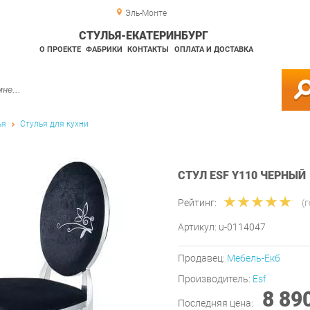
Эль-Монте
СТУЛЬЯ-ЕКАТЕРИНБУРГ
О ПРОЕКТЕ
ФАБРИКИ
КОНТАКТЫ
ОПЛАТА И ДОСТАВКА
ья
Стулья для кухни
СТУЛ ESF Y110 ЧЕРНЫЙ
Рейтинг:
(
Артикул:
u-0114047
Продавец:
Мебель-Екб
Производитель:
Esf
8 89
Последняя цена: