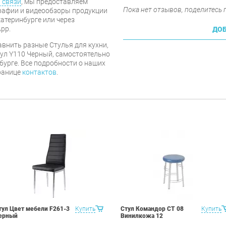
 связи
, мы предоставляем
Пока нет отзывов, поделитесь
рафии и видеообзоры продукции
катеринбурге или через
pp.
ДОБ
авнить разные Стулья для кухни,
тул Y110 Черный, самостоятельно
нбурге. Все подробности о наших
транице
контактов
.
тул Цвет мебели F261-3
Купить
Стул Командор СТ 08
Купить
ерный
Винилкожа 12