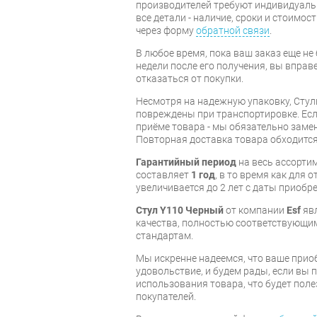
производителей требуют индивидуальн
все детали - наличие, сроки и стоимос
через форму
обратной связи
.
В любое время, пока ваш заказ еще не 
недели после его получения, вы вправ
отказаться от покупки.
Несмотря на надежную упаковку, Стул
повреждены при транспортировке. Есл
приёме товара - мы обязательно заме
Повторная доставка товара обходится
Гарантийный период
на весь ассортим
составляет
1 год
, в то время как для 
увеличивается до 2 лет с даты приобре
Стул Y110 Черный
от компании
Esf
явл
качества, полностью соответствующ
стандартам.
Мы искренне надеемся, что ваше прио
удовольствие, и будем рады, если вы
использования товара, что будет пол
покупателей.