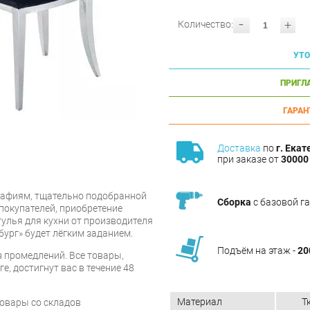
-
+
Количество:
УТО
ПРИГЛ
ГАРАН
Доставка
по
г. Екат
при заказе от
30000 
афиям, тщательно подобранной
Сборка
с базовой г
покупателей, приобретение
тулья для кухни от производителя
бург» будет лёгким заданием.
Подъём на этаж -
20
 промедлений. Все товары,
е, достигнут вас в течение 48
Материал
Т
товары со складов