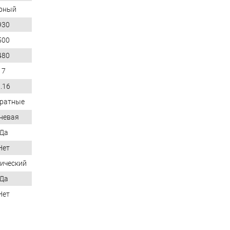
рный
930
500
480
7
.16
ратные
невая
Да
Нет
ический
Да
Нет