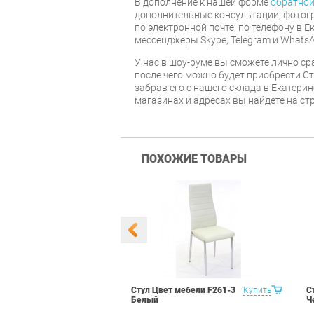
В дополнение к нашей форме
обратной
дополнительные консультации, фотог
по электронной почте, по телефону в Е
мессенджеры Skype, Telegram и WhatsA
У нас в шоу-руме вы сможете лично ср
после чего можно будет приобрести С
забрав его с нашего склада в Екатери
магазинах и адресах вы найдете на с
ПОХОЖИЕ ТОВАРЫ
 Маэстро 1
Купить
Стул Цвет мебели F261-3
Купить
С
ый
Белый
Ч