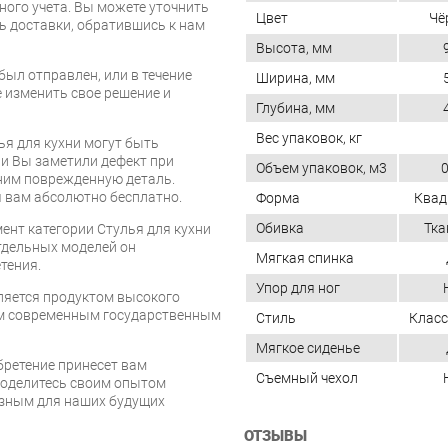
ого учета. Вы можете уточнить
Цвет
Чё
ть доставки, обратившись к нам
Высота, мм
был отправлен, или в течение
Ширина, мм
е изменить свое решение и
Глубина, мм
Вес упаковок, кг
ья для кухни могут быть
и Вы заметили дефект при
Объем упаковок, м3
0
ним поврежденную деталь.
 вам абсолютно бесплатно.
Форма
Квад
Обивка
Тка
ент категории Стулья для кухни
отдельных моделей он
Мягкая спинка
тения.
Упор для ног
яется продуктом высокого
им современным государственным
Стиль
Класс
Мягкое сиденье
бретение принесет вам
Съемный чехол
 поделитесь своим опытом
езным для наших будущих
ОТЗЫВЫ